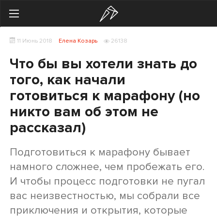
Search
11 Июнь 2018
Елена Козарь
26138
Українська
Російська
Что бы вы хотели знать до
Здоровье
того, как начали
готовиться к марафону (но
Начинающим
никто вам об этом не
Тренировки
рассказал)
Мотивация
Подготовиться к марафону бывает
Питание
намного сложнее, чем пробежать его.
И чтобы процесс подготовки не пугал
Экипировка
вас неизвестностью, мы собрали все
Женщинам
приключения и открытия, которые