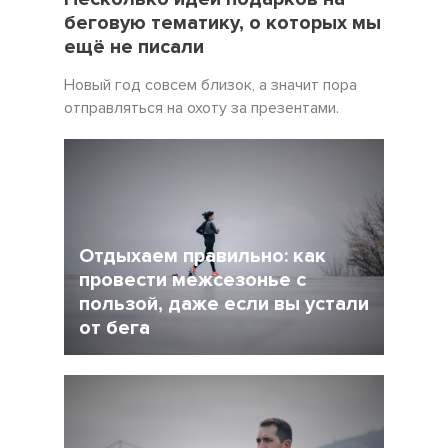
беговую тематику, о которых мы
ещё не писали
Новый год совсем близок, а значит пора
отправляться на охоту за презентами.
Отдыхаем правильно: как
провести межсезонье с
пользой, даже если вы устали
от бега
5 Декабрь 2021
4245
После интенсивного соревновательного
сезона у многих возникает вопрос: как
сделать перерыв в беге, но и не растерять