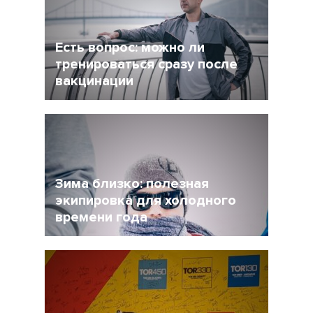
форму при этом?
Есть вопрос: можно ли
тренироваться сразу после
вакцинации
27 Ноябрь 2021
4956
Очевидно, что мир уже не будет прежним, и
регулярная вакцинация от Covid-19 может
стать частью нормальной жизни.
Зима близко: полезная
экипировка для холодного
времени года