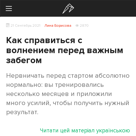
Search
21 Сентябрь 2021
Лина Борисова
2870
Українська
Російська
Как справиться с
Здоровье
волнением перед важным
забегом
Начинающим
Тренировки
Нервничать перед стартом абсолютно
нормально: вы тренировались
Мотивация
несколько месяцев и приложили
Питание
много усилий, чтобы получить нужный
результат.
Экипировка
Женщинам
Читати цей матеріал українською