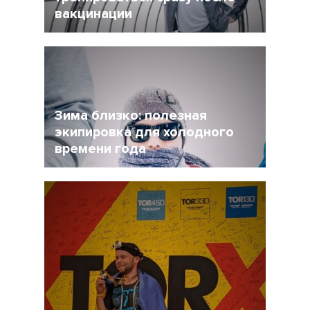
вакцинации
27 Ноябрь 2021
4956
Очевидно, что мир уже не будет прежним, и
регулярная вакцинация от Covid-19 может
стать частью нормальной жизни.
Зима близко: полезная
экипировка для холодного
времени года
17 Ноябрь 2021
4498