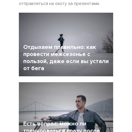
отправляться на охоту за презентами.
Отдыхаем правильно: как
провести межсезонье с
пользой, даже если вы устали
от бега
5 Декабрь 2021
4245
После интенсивного соревновательного
сезона у многих возникает вопрос: как
сделать перерыв в беге, но и не растерять
форму при этом?
Есть вопрос: можно ли
тренироваться сразу после