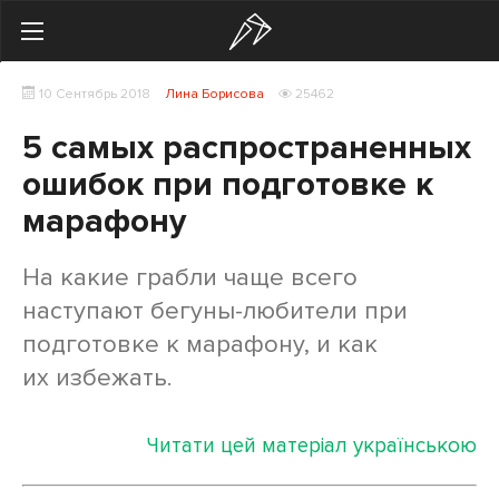
Search
10 Сентябрь 2018
Лина Борисова
25462
Українська
Російська
5 самых распространенных
Здоровье
ошибок при подготовке к
марафону
Начинающим
Тренировки
На какие грабли чаще всего
наступают бегуны-любители при
Мотивация
подготовке к марафону, и как
Питание
их избежать.
Экипировка
Читати цей матеріал українською
Женщинам