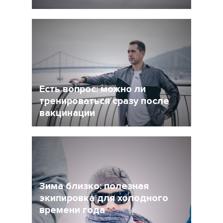
5 Декабрь 2021
4245
После интенсивного соревновательного
сезона у многих возникает вопрос: как
сделать перерыв в беге, но и не растерять
форму при этом?
Есть вопрос: можно ли
тренироваться сразу после
вакцинации
27 Ноябрь 2021
4956
Очевидно, что мир уже не будет прежним, и
регулярная вакцинация от Covid-19 может
стать частью нормальной жизни.
Зима близко: полезная
экипировка для холодного
времени года