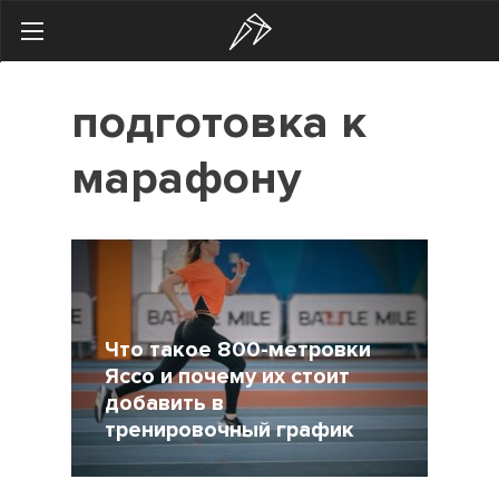
Search
подготовка к
Українська
Російська
марафону
Здоровье
Начинающим
Тренировки
Мотивация
Что такое 800-метровки
Питание
Яссо и почему их стоит
добавить в
Экипировка
тренировочный график
Женщинам
5 Май 2021
4830