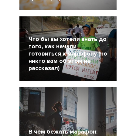
25 Июль 2018
19697
Что бы вы хотели знать до
того, как начали
готовиться к марафону (но
никто вам об этом не
рассказал)
11 Июнь 2018
26138
В чём бежать марафон: