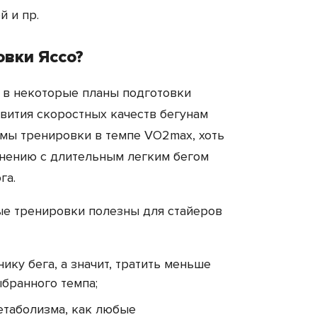
й и пр.
вки Яссо?
 в некоторые планы подготовки
звития скоростных качеств бегунам
мы тренировки в темпе VO2max, хоть
внению с длительным легким бегом
га.
е тренировки полезны для стайеров
ику бега, а значит, тратить меньше
бранного темпа;
етаболизма, как любые