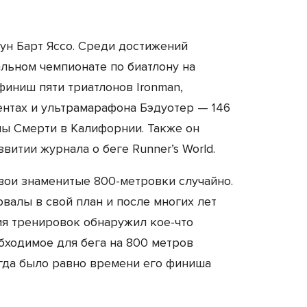
ун Барт Яссо. Среди достижений
льном чемпионате по биатлону на
финиш пяти триатлонов Ironman,
ентах и ультрамарафона Бэдуотер — 146
ы Смерти в Калифорнии. Также он
витии журнала о беге Runner’s World.
вои знаменитые 800-метровки случайно.
валы в свой план и после многих лет
я тренировок обнаружил кое-что
бходимое для бега на 800 метров
егда было равно времени его финиша