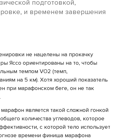
зической подготовкой,
ировке, и временем завершения
енировки не нацелены на прокачку
ы Яссо ориентированы на то, чтобы
льным темпом VO2 (темп,
ниям на 5 км). Хотя хороший показатель
зен при марафонском беге, он не так
.
й марафон является такой сложной гонкой
е. общего количества углеводов, которое
ффективности, с которой тело использует
огнозе времени финиша марафона