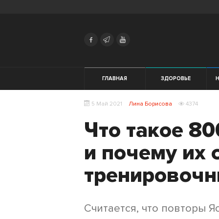
Search
Українська
Російська
Здоровье
ГЛАВНАЯ
ЗДОРОВЬЕ
Начинающим
5 Май 2021
Лина Борисова
4374
Тренировки
Что такое 80
Мотивация
и почему их 
Питание
тренировочн
Экипировка
Считается, что повторы Я
Женщинам