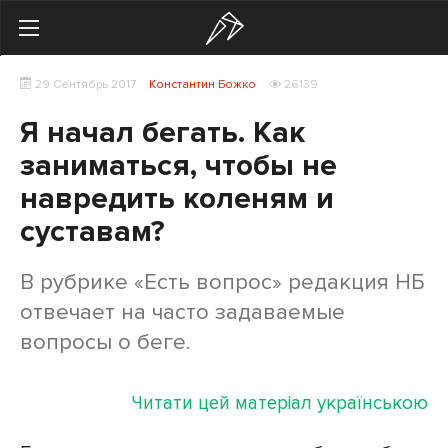
Search
29 Сентябрь 2017
Константин Божко
26139
Українська
Російська
Я начал бегать. Как
Здоровье
заниматься, чтобы не
навредить коленям и
Начинающим
суставам?
Тренировки
В рубрике «Есть вопрос» редакция НБ
Мотивация
отвечает на часто задаваемые
Питание
вопросы о беге.
Экипировка
Читати цей матеріал українською
Женщинам