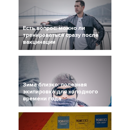
сделать перерыв в беге, но и не растерять
форму при этом?
Есть вопрос: можно ли
тренироваться сразу после
вакцинации
27 Ноябрь 2021
4956
Очевидно, что мир уже не будет прежним, и
регулярная вакцинация от Covid-19 может
стать частью нормальной жизни.
Зима близко: полезная
экипировка для холодного
времени года