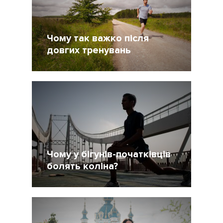
Чому так важко після
довгих тренувань
22 Октябрь 2020
1926
Чому у бігунів-початківців
болять коліна?
30 Апрель 2020
8904