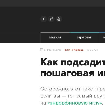
Search
Українська
Російська
Здоровье
ГЛАВНАЯ
ЗДОРОВЬЕ
Начинающим
31 Июль 2018
Елена Козарь
20775
Тренировки
Как подсадит
Мотивация
пошаговая и
Питание
Осторожно: этот текст пр
Экипировка
Если вы — тот самый друг
Женщинам
на
«эндорфиновую иглу»
,