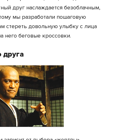
тный друг наслаждается безоблачным,
тому мы разработали пошаговую
ам стереть довольную улыбку с лица
на него беговые кроссовки.
 друга
м зависит от выбора «жертвы».