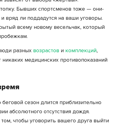
топку. Бывших спортсменов тоже — они-
 и вряд ли поддадутся на ваши уговоры.
рытый всему новому весельчак, который
пробежкам.
 люди разных
возрастов
и
комплекций
,
нет никаких медицинских противопоказаний
время
о беговой сезон длится приблизительно
овии абсолютного отсутствия дождя.
 том, чтобы уговорить вашего друга выйти