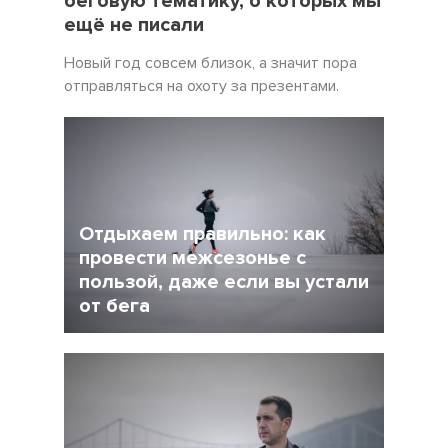
беговую тематику, о которых мы
ещё не писали
Новый год совсем близок, а значит пора
отправляться на охоту за презентами.
Отдыхаем правильно: как
провести межсезонье с
пользой, даже если вы устали
от бега
5 Декабрь 2021
4245
После интенсивного соревновательного
сезона у многих возникает вопрос: как
сделать перерыв в беге, но и не растерять
форму при этом?