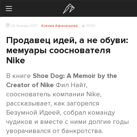
Search
26 Январь 2017
Ксения Афанасьева
11392
Українська
Російська
Продавец идей, а не обуви:
Здоровье
мемуары сооснователя
Nike
Начинающим
Тренировки
В книге
Shoe Dog: A Memoir by the
Creator of Nike
Фил Найт,
Мотивация
сооснователь компании Nike,
Питание
рассказывает, как загорелся
Безумной Идеей, собрал команду
Экипировка
чудиков и вместе с ними долгие годы
уворачивался от банкротства.
Женщинам