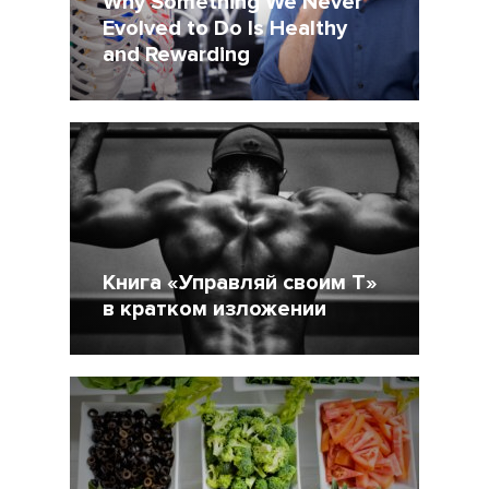
Why Something We Never
Evolved to Do Is Healthy
and Rewarding
14 Март 2021
2860
Книга «Управляй своим Т»
в кратком изложении
15 Декабрь 2018
13883