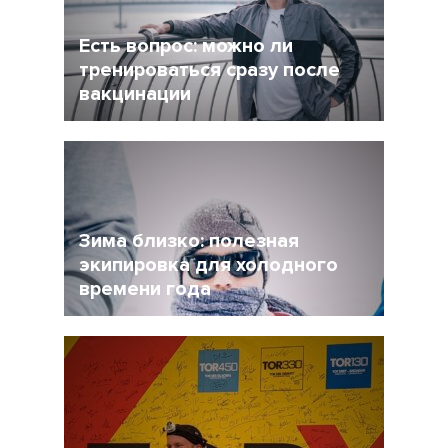
Есть вопрос: можно ли
тренироваться сразу после
вакцинации
27 Ноябрь 2021
4956
Очевидно, что мир уже не будет прежним, и
регулярная вакцинация от Covid-19 может
стать частью нормальной жизни.
Зима близко: полезная
экипировка для холодного
времени года