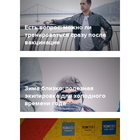
сделать перерыв в беге, но и не растерять
форму при этом?
Есть вопрос: можно ли
тренироваться сразу после
вакцинации
27 Ноябрь 2021
4956
Очевидно, что мир уже не будет прежним, и
регулярная вакцинация от Covid-19 может
стать частью нормальной жизни.
Зима близко: полезная
экипировка для холодного
времени года