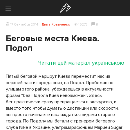
Search
17 Сентябрь 2014
Дима Коваленко
16272
8
Українська
Російська
Беговые места Киева.
Здоровье
Подол
Начинающим
Читати цей матеріал українською
Тренировки
Пятый беговой маршрут Киева переместит нас из
верхней части города вниз, на Подол. Пробежав по
Мотивация
улицам этого района, убеждаешься в актуальности
фразы “без Подола Киев невозможен”. Здесь
Питание
бег практически сразу превращается в экскурсию, и
вместо того чтобы думать о дистанции или скорости,
Экипировка
вы просто начинаете наслаждаться видами старого
города. По Подолу мы бегали с тренером бегового
Женщинам
клуба Nike в Украине, ультрамарафонцем Марией Sugar