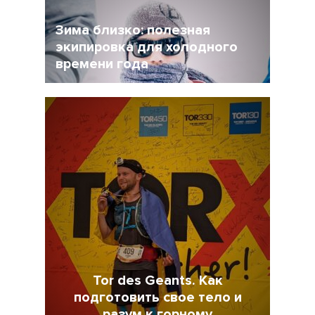
стать частью нормальной жизни.
Зима близко: полезная
экипировка для холодного
времени года
17 Ноябрь 2021
4498
Tor des Geants. Как
подготовить свое тело и
разум к горному