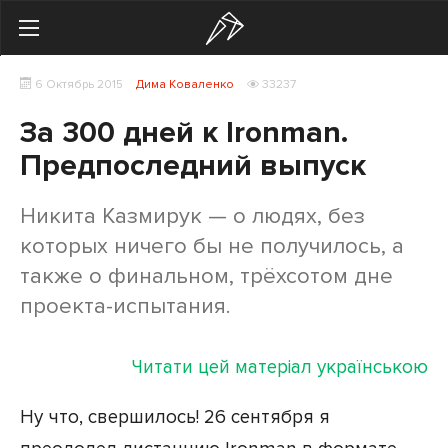
Search
6 Октябрь 2015
Дима Коваленко
33237
Українська
Російська
За 300 дней к Ironman.
Здоровье
Предпоследний выпуск
Начинающим
Никита Казмирук — о людях, без
Тренировки
которых ничего бы не получилось, а
также о финальном, трёхсотом дне
Мотивация
проекта-испытания.
Питание
Читати цей матеріал українською
Экипировка
Ну что, свершилось! 26 сентября я
Женщинам