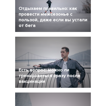
Отдыхаем правильно: как
провести межсезонье с
пользой, даже если вы устали
от бега
5 Декабрь 2021
4245
После интенсивного соревновательного
сезона у многих возникает вопрос: как
сделать перерыв в беге, но и не растерять
форму при этом?
Есть вопрос: можно ли
тренироваться сразу после
вакцинации
27 Ноябрь 2021
4956
Очевидно, что мир уже не будет прежним, и
регулярная вакцинация от Covid-19 может