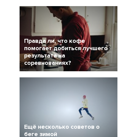
9 Апрель 2017
31075
Правда ли, что кофе
помогает добиться лучшего
результата на
соревнованиях?
24 Февраль 2017
21608
Ещё несколько советов о
беге зимой