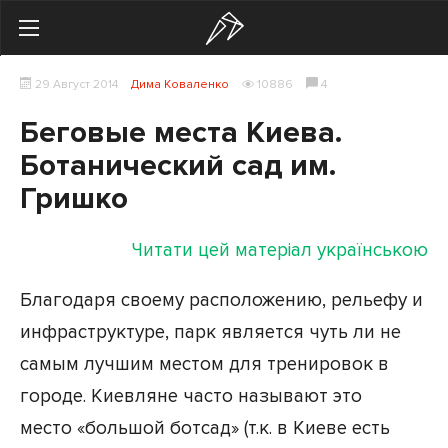
Search
29 Август 2014
Дима Коваленко
10886
4
Українська
Російська
Беговые места Киева.
Здоровье
Ботанический сад им.
Гришко
Начинающим
Тренировки
Читати цей матеріал українською
Мотивация
Благодаря своему расположению, рельефу и
инфраструктуре, парк является чуть ли не
Питание
самым лучшим местом для тренировок в
Экипировка
городе. Киевляне часто называют это
Женщинам
место «большой ботсад» (т.к. в Киеве есть