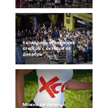
22 Сентябрь 2015
30380
Календарь украинских
стартов c октября по
декабрь
21 Сентябрь 2015
11093
Можно ли бегать с