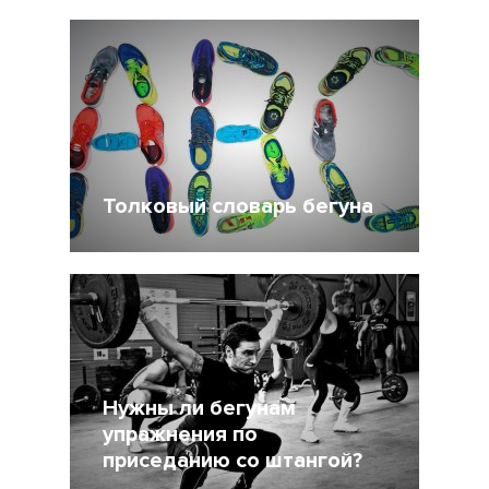
9 Ноябрь 2015
32020
Толковый словарь бегуна
6 Ноябрь 2015
39224
Нужны ли бегунам
упражнения по
приседанию со штангой?