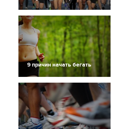
20 Июль 2014
5492
9
9 причин начать бегать
18 Июль 2014
28117
4