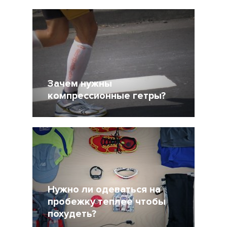
14 Август 2014
43156
7
Зачем нужны
компрессионные гетры?
6 Август 2014
33514
10
Нужно ли одеваться на
пробежку теплее чтобы
похудеть?