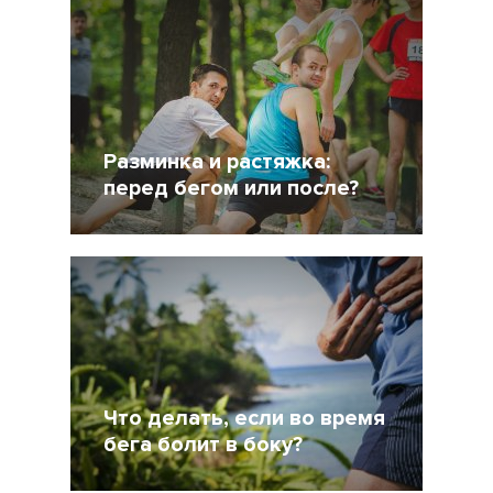
Разминка и растяжка:
перед бегом или после?
22 Август 2014
39749
10
Что делать, если во время
бега болит в боку?