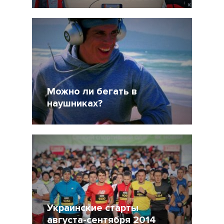
30 Июль 2014
44279
7
Можно ли бегать в
наушниках?
28 Июль 2014
26555
7
Украинские старты
августа-сентября 2014