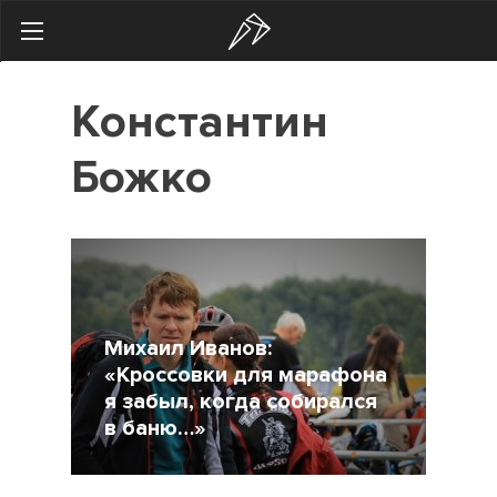
Search
Константин
Українська
Російська
Божко
Здоровье
Начинающим
Тренировки
Мотивация
Михаил Иванов:
Питание
«Кроссовки для марафона
я забыл, когда собирался
Экипировка
в баню…»
Женщинам
26 Август 2014
7437