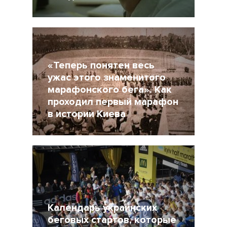
12 Июль 2017
31874
«Теперь понятен весь
ужас этого знаменитого
марафонского бега». Как
проходил первый марафон
в истории Киева
11 Май 2017
9710
Календарь украинских
беговых стартов, которые