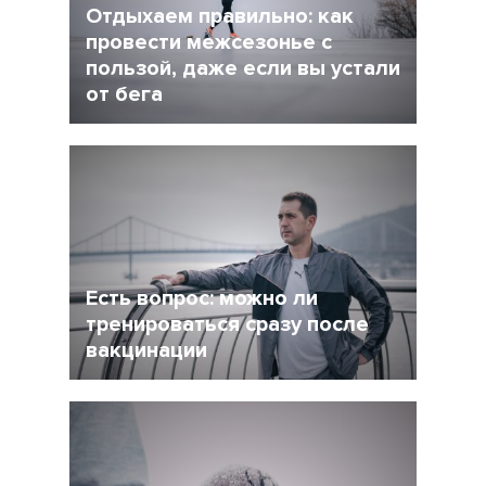
Отдыхаем правильно: как
провести межсезонье с
пользой, даже если вы устали
от бега
5 Декабрь 2021
4245
После интенсивного соревновательного
сезона у многих возникает вопрос: как
сделать перерыв в беге, но и не растерять
форму при этом?
Есть вопрос: можно ли
тренироваться сразу после
вакцинации
27 Ноябрь 2021
4956
Очевидно, что мир уже не будет прежним, и
регулярная вакцинация от Covid-19 может
стать частью нормальной жизни.