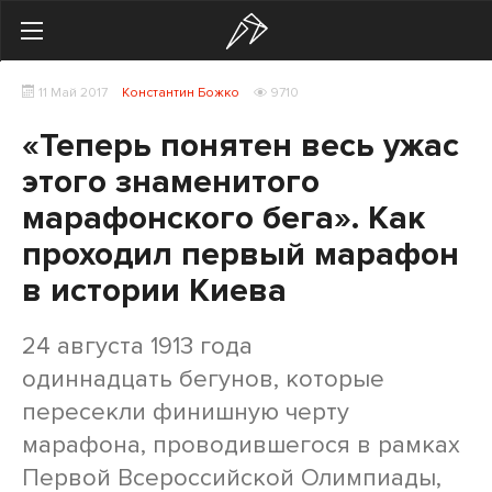
Search
11 Май 2017
Константин Божко
9710
Українська
Російська
«Теперь понятен весь ужас
Здоровье
этого знаменитого
марафонского бега». Как
Начинающим
проходил первый марафон
Тренировки
в истории Киева
Мотивация
24 августа 1913 года
Питание
одиннадцать бегунов, которые
пересекли финишную черту
Экипировка
марафона, проводившегося в рамках
Женщинам
Первой Всероссийской Олимпиады,