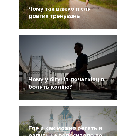
Чому так важко після
довгих тренувань
22 Октябрь 2020
1926
Чому у бігунів-початківців
болять коліна?
30 Апрель 2020
8904
Где и как можно бегать и
ездить на велосипеде во