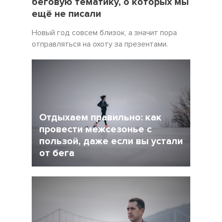
беговую тематику, о которых мы
ещё не писали
Новый год совсем близок, а значит пора
отправляться на охоту за презентами.
Отдыхаем правильно: как
провести межсезонье с
пользой, даже если вы устали
от бега
5 Декабрь 2021
4245
После интенсивного соревновательного
сезона у многих возникает вопрос: как
сделать перерыв в беге, но и не растерять
форму при этом?