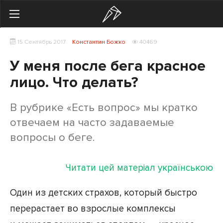
Search
15 Сентябрь 2017
Константин Божко
40469
Українська
Російська
У меня после бега красное
Здоровье
лицо. Что делать?
Начинающим
В рубрике «Есть вопрос» мы кратко
Тренировки
отвечаем на часто задаваемые
вопросы о беге.
Мотивация
Питание
Читати цей матеріал українською
Экипировка
Один из детских страхов, который быстро
перерастает во взрослые комплексы
Женщинам