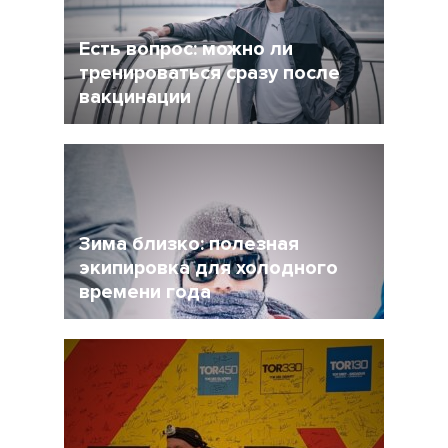
Есть вопрос: можно ли
тренироваться сразу после
вакцинации
27 Ноябрь 2021
4956
Очевидно, что мир уже не будет прежним, и
регулярная вакцинация от Covid-19 может
стать частью нормальной жизни.
Зима близко: полезная
экипировка для холодного
времени года