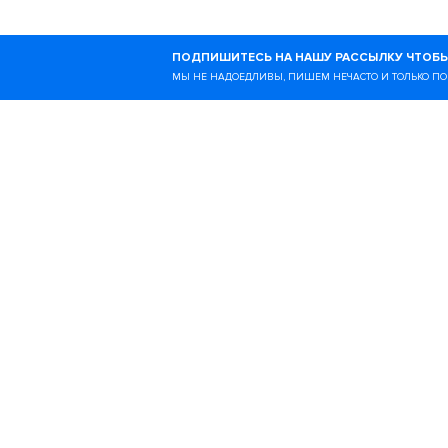
Ногибоги — это онлайн-
ПОДПИШИТЕСЬ НА НАШУ РАССЫЛКУ ЧТОБЫ
образе жизни и всём, чт
МЫ НЕ НАДОЕДЛИВЫ, ПИШЕМ НЕЧАСТО И ТОЛЬКО ПО