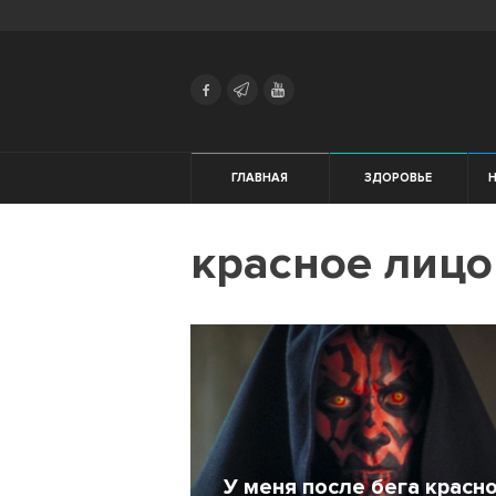
Search
Українська
Російська
Здоровье
ГЛАВНАЯ
ЗДОРОВЬЕ
Начинающим
красное лицо
Тренировки
Мотивация
Питание
Экипировка
Женщинам
У меня после бега красн