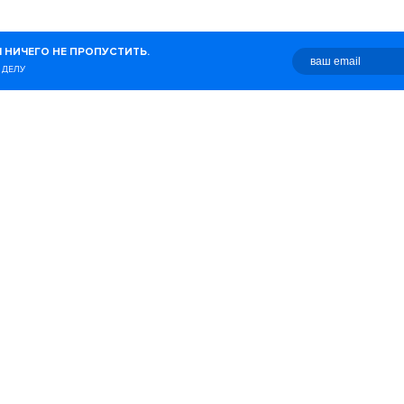
журнал о беге, здоровом
 НИЧЕГО НЕ ПРОПУСТИТЬ.
о с этим связано.
 ДЕЛУ