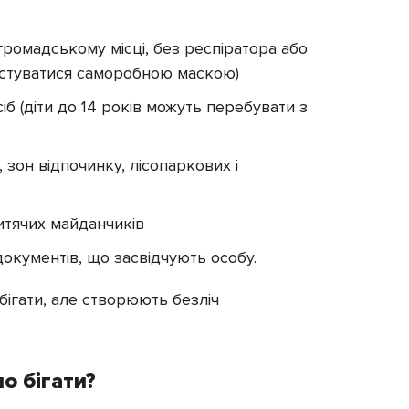
громадському місці, без респіратора або
истуватися саморобною маскою)
б (діти до 14 років можуть перебувати з
, зон відпочинку, лісопаркових і
дитячих майданчиків
документів, що засвідчують особу.
ігати, але створюють безліч
о бігати?