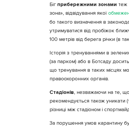
Біг
прибережними зонами
теж 
зона», відвідування якої
обмеже
бо такого визначення в законода
утримуватися від пробіжок ближ
100 метрів від берега річки (в т
Історія з тренуваннями в зелених
(за парком) або в Ботсаду досит
що тренування в таких місцях м
правоохоронних органів.
Стадіонів
, незважаючи на те, щ
рекомендується також уникати 
різниці між стадіоном і спортмай
За порушення умов карантину буд