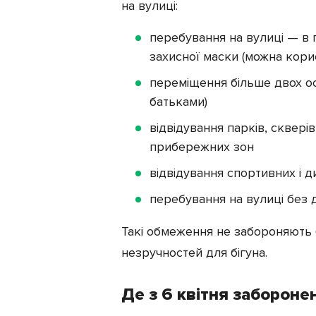
на вулиці:
перебування на вулиці — в 
захисної маски (можна кор
переміщення більше двох осі
батьками)
відвідування парків, скверів
прибережних зон
відвідування спортивних і 
перебування на вулиці без 
Такі обмеження не забороняють б
незручностей для бігуна.
Де з 6 квітня заборонен