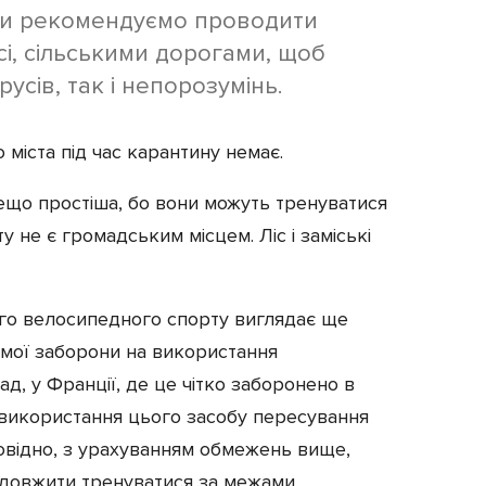
 ми рекомендуємо проводити
ісі, сільськими дорогами, щоб
усів, так і непорозумінь.
міста під час карантину немає.
ещо простіша, бо вони можуть тренуватися
у не є громадським місцем. Ліс і заміські
го велосипедного спорту виглядає ще
мої заборони на використання
ад, у Франції, де це чітко заборонено в
в використання цього засобу пересування
повідно, з урахуванням обмежень вище,
довжити тренуватися за межами