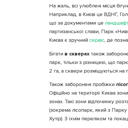
На жаль, всі улюблені місця бігу
Наприклад, в Києві це ВДНГ, Голо
що за документами це
ландшафт
партизанської слави, Парк «Нивк
Києва є зручний
сервіс
, де позна
Бігати
в скверах
також заборонен
парк, тільки з різницею, що па
2 га, а сквери розміщуються на п
Також заборонені пробіжки
лісо
Офіційно на території Києва зон
зонах. Такі зони відпочинку роз
(зокрема лісопарк, який з Парку
Хутір). З їхнім переліком та ло