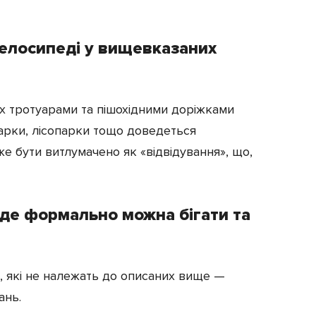
велосипеді у вищевказаних
х тротуарами та пішохідними доріжками
парки, лісопарки тощо доведеться
же бути витлумачено як «відвідування», що,
 де формально можна бігати та
, які не належать до описаних вище —
ань.