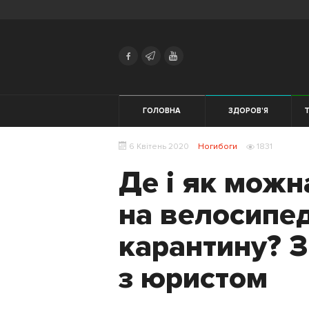
Search
Українська
Російська
Здоров'я
ГОЛОВНА
ЗДОРОВ'Я
Т
Трейловий
ЕКІПІРУВАННЯ
6 Квітень 2020
Ногибоги
1831
біг
Де і як можна
Початківцям
на велосипед
Жінкам
карантину? 
Тренування
з юристом
Харчування
Мотивація