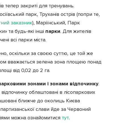
нів тепер закриті для тренувань.
сіївський парк, Труханів острів (попри те,
ний заказник
), Маріїнський, Парк
и» та будь-які інші
парки
. Для жителів
чені всі парки міста.
о, оскільки за своєю суттю, це той же
рком вважається зелена зона площею понад
лощі від 0,02 до 2 га.
парковими зонами і зонами відпочинку
.
и відпочинку облаштовані в лісопаркових
ташовані ближче до околиць Києва
 партизанської слави йде за Червоний
каціями можна ознайомитися
тут
.