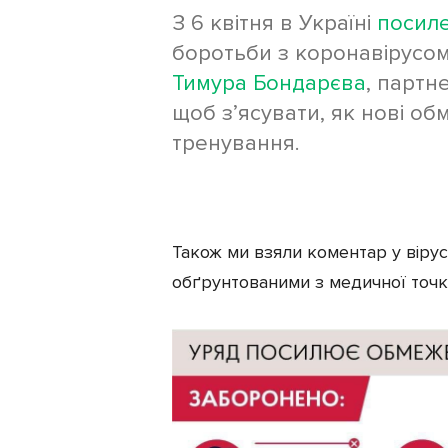
З 6 квітня в Україні
посиле
Екіпірування
боротьби з коронавірусом
Тимура Бондарєва
, партн
щоб з’ясувати, як нові о
тренування.
Також ми взяли коментар у вірус
обґрунтованими з медичної точк