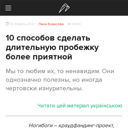
Search
16 Апрель 2021
Лина Борисова
6069
Українська
Російська
10 способов сделать
Здоровье
длительную пробежку
более приятной
Начинающим
Тренировки
Мы то любим их, то ненавидим. Они
однозначно полезны, но иногда
Мотивация
чертовски изнурительны.
Питание
Читати цей матеріал українською
Экипировка
Женщинам
Ногибоги – краудфандинг-проект,