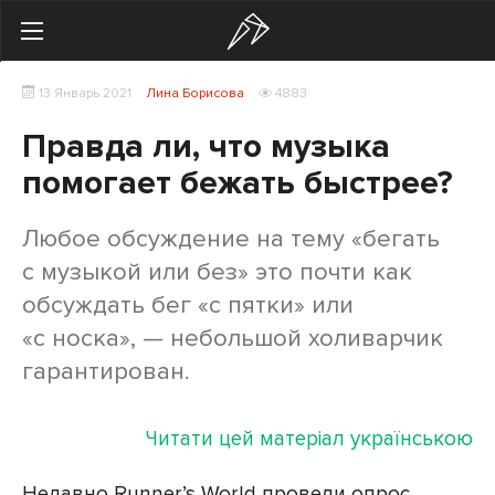
Search
13 Январь 2021
Лина Борисова
4883
Українська
Російська
Правда ли, что музыка
Здоровье
помогает бежать быстрее?
Начинающим
Любое обсуждение на тему «бегать
Тренировки
с музыкой или без» это почти как
обсуждать бег «с пятки» или
Мотивация
«с носка», — небольшой холиварчик
гарантирован.
Питание
Экипировка
Читати цей матеріал українською
Женщинам
Недавно Runner’s World провели опрос