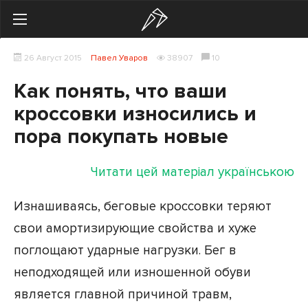
Search
26 Август 2015
Павел Уваров
38907
10
Українська
Російська
Как понять, что ваши
Здоровье
кроссовки износились и
пора покупать новые
Начинающим
Тренировки
Читати цей матеріал українською
Мотивация
Изнашиваясь, беговые кроссовки теряют
свои амортизирующие свойства и хуже
Питание
поглощают ударные нагрузки. Бег в
Экипировка
неподходящей или изношенной обуви
Женщинам
является главной причиной травм,