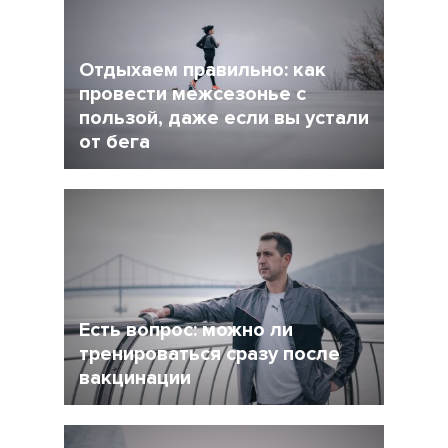
Отдыхаем правильно: как
провести межсезонье с
пользой, даже если вы устали
от бега
5 Декабрь 2021
4245
После интенсивного соревновательного
сезона у многих возникает вопрос: как
сделать перерыв в беге, но и не растерять
форму при этом?
Есть вопрос: можно ли
тренироваться сразу после
вакцинации
27 Ноябрь 2021
4956
Очевидно, что мир уже не будет прежним, и