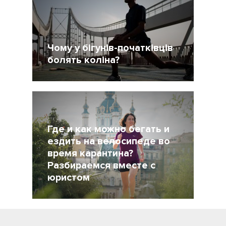
Чому у бігунів-початківців
болять коліна?
30 Апрель 2020
8904
Где и как можно бегать и
ездить на велосипеде во
время карантина?
Разбираемся вместе с
юристом
6 Апрель 2020
17917