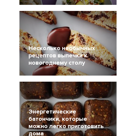
27 Январь 2018
49478
Несколько необычных
рецептов выпечки к
новогоднему столу
25 Декабрь 2017
5348
Энергетические
батончики, которые
можно легко приготовить
дома