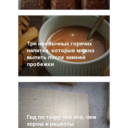
18 Декабрь 2017
13221
Три необычных горячих
напитка, которые можно
выпить после зимней
пробежки
30 Ноябрь 2017
11092
Гид по тофу: что это, чем
хорош и рецепты