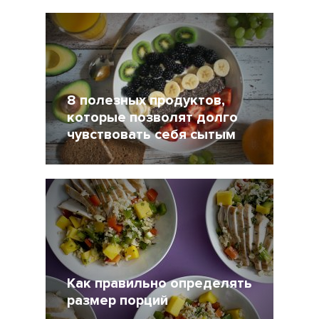
11 Июль 2018
9008
8 полезных продуктов,
которые позволят долго
чувствовать себя сытым
17 Апрель 2018
41887
Как правильно определять
размер порций