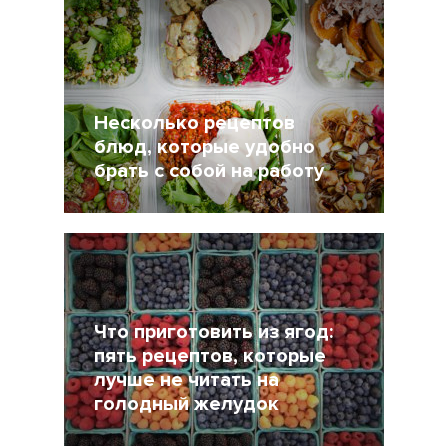
Несколько рецептов
блюд, которые удобно
брать с собой на работу
28 Сентябрь 2018
18454
Что приготовить из ягод:
пять рецептов, которые
лучше не читать на
голодный желудок