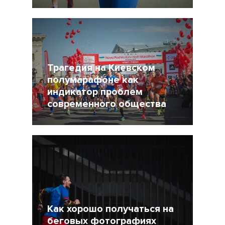
29 Апрель 2015
17101
4
Трагедия на Киевском
полумарафоне как
индикатор проблем
современного общества
28 Апрель 2015
23340
34
Как хорошо получаться на
беговых фотографиях