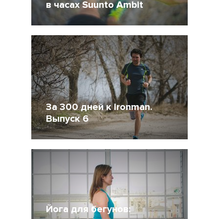
в часах Suunto Ambit
21 Апрель 2015
29658
14
За 300 дней к Ironman.
Выпуск 6
20 Апрель 2015
18603
2
Йога для бегунов: