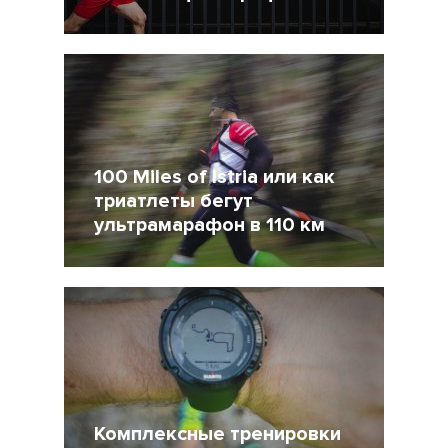
25 Апрель 2015
12236
2
100 Miles of Istria или как
триатлеты бегут
ультрамарафон в 110 км
24 Апрель 2015
10502
12
Комплексные тренировки