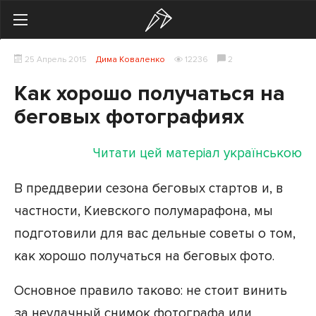
Search
25 Апрель 2015
Дима Коваленко
12236
2
Українська
Російська
Как хорошо получаться на
Здоровье
беговых фотографиях
Начинающим
Читати цей матеріал українською
Тренировки
В преддверии сезона беговых стартов и, в
Мотивация
частности, Киевского полумарафона, мы
подготовили для вас дельные советы о том,
Питание
как хорошо получаться на беговых фото.
Экипировка
Основное правило таково: не стоит винить
Женщинам
за неудачный снимок фотографа или