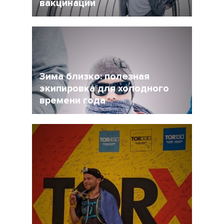
вакцинации
27 Ноябрь 2021
4956
Очевидно, что мир уже не будет прежним, и
регулярная вакцинация от Covid-19 может
стать частью нормальной жизни.
Зима близко: полезная
экипировка для холодного
времени года
17 Ноябрь 2021
4498