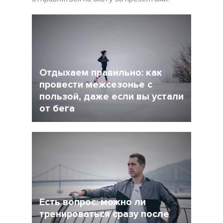
Отдыхаем правильно: как
провести межсезонье с
пользой, даже если вы устали
от бега
5 Декабрь 2021
4245
После интенсивного соревновательного
сезона у многих возникает вопрос: как
сделать перерыв в беге, но и не растерять
форму при этом?
Есть вопрос: можно ли
тренироваться сразу после