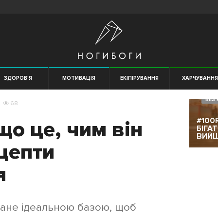
ЗДОРОВ'Я
МОТИВАЦІЯ
ЕКІПІРУВАННЯ
ХАРЧУВАНН
БЕЗ 
68
#100
що це, чим він
БІГА
ВИЙ
цепти
я
тане ідеальною базою, щоб