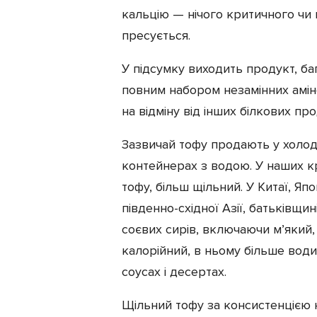
кальцію — нічого критичного чи
пресується.
У підсумку виходить продукт, б
повним набором незамінних аміно
на відміну від інших білкових про
Зазвичай тофу продають у холод
контейнерах з водою. У наших к
тофу, більш щільний. У Китаї, Япон
південно-східної Азії, батьківщи
соєвих сирів, включаючи м’який
калорійний, в ньому більше води 
соусах і десертах.
Щільний тофу за консистенцією 