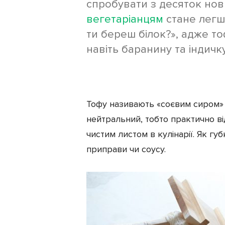
спробувати з десяток нови
вегетаріанцям
стане легш
Жінкам
ти береш білок?», адже то
навіть баранину та індичку
Тофу називають «соєвим сиром» 
нейтральний, тобто практично ві
чистим листом в кулінарії. Як губ
приправи чи соусу.