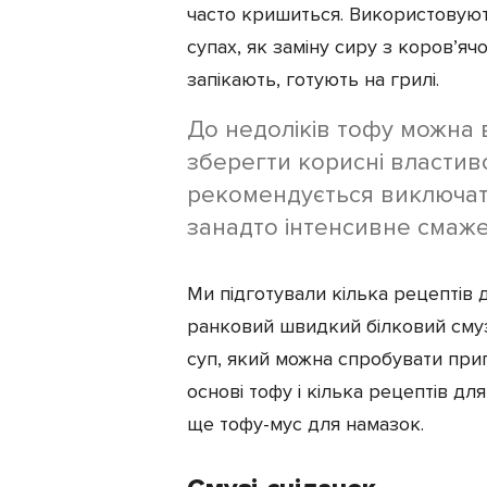
часто кришиться. Використовують
супах, як заміну сиру з коров’яч
запікають, готують на грилі.
До недоліків тофу можна 
зберегти корисні властиво
рекомендується виключати
занадто інтенсивне смаженн
Ми підготували кілька рецептів д
ранковий швидкий білковий смузі
суп, який можна спробувати приг
основі тофу і кілька рецептів дл
ще тофу-мус для намазок.