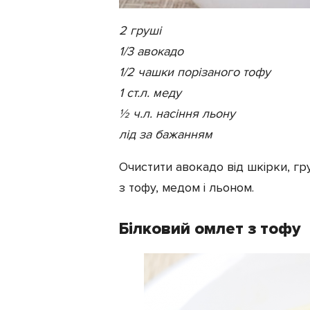
2 груші
1/3 авокадо
1/2 чашки порізаного тофу
1 ст.л. меду
½ ч.л. насіння льону
лід за бажанням
Очистити авокадо від шкірки, гр
з тофу, медом і льоном.
Білковий омлет з тофу