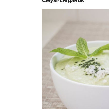
Смузі-сніданок