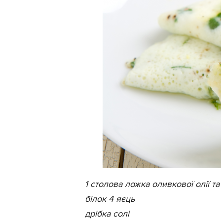
1 столова ложка оливкової олії т
білок 4 яєць
дрібка солі