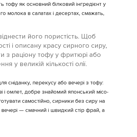
 тофу як основний білковий інгредієнт у
ого молока в салатах і десертах, смажать,
віднести його пористість. Щоб
сті і описану красу сирного сиру,
 з раціону тофу у фритюрі або
я у великій кількості олії.
ля сніданку, перекусу або вечері з тофу:
 і омлет, добре знайомий японський місо-
отувати самостійно, сирники без сиру на
я вечері — смачний і швидкий стір фрай, а