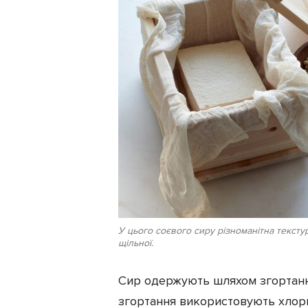
У цього соєвого сиру різноманітна текстура
щільної.
Сир одержують шляхом згортання
згортання використовують хлори