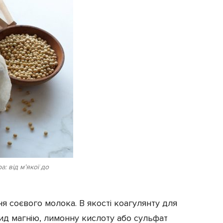
: від м’якої до
 соєвого молока. В якості коагулянту для
д магнію, лимонну кислоту або сульфат