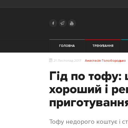
Search
Українська
Російська
Тренування
ГОЛОВНА
ТРЕНУВАННЯ
Здоров'я
ЖІНКАМ
21 Листопад 2017
Анастасія Голобородько
Мотивація
Гід по тофу: 
Екіпірування
хороший і ре
Харчування
приготуванн
Трейловий
біг
Тофу недорого коштує і с
Початківцям