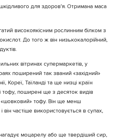
 шкідливого для здоров’я. Отримана маса
агатий високоякісним рослинним білком з
кислот. До того ж він низькокалорійний,
дуктів.
ильних вітринах супермаркетів, у
раях поширений так званий «західний»
ії, Кореї, Таїланді та ще низці країн
ні тофу, поширені ще з десяток видів
, «шовковий» тофу. Він ще менш
і він частіше використовується в супах,
нагадує моцарелу або ще твердіший сир,