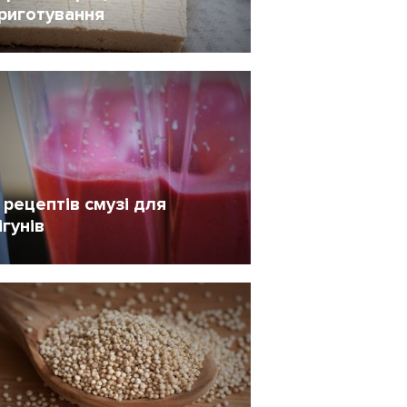
риготування
1 Листопад 2017
68
 рецептів смузі для
ігунів
1 Березень 2015
160