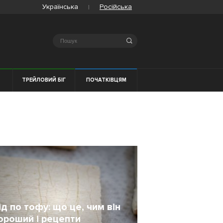
Українська
Російська
Search
Я
ТРЕЙЛОВИЙ БІГ
ПОЧАТКІВЦЯМ
ід по тофу: що це, чим він
ороший і рецепти