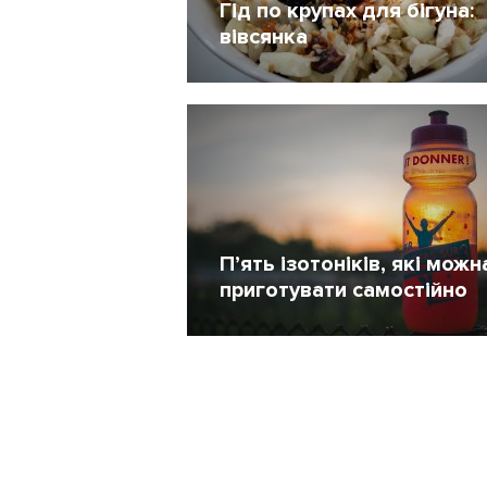
Гід по крупах для бігуна:
вівсянка
4 Березень 2015
213
П’ять ізотоніків, які можн
приготувати самостійно
29 Липень 2014
3286
РУБРИКИ