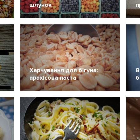
шлунок
п
11 Липень 2018
56
2
в
Харчування для бігуна:
8
арахісова паста
б
10 Січень 2016
42
3