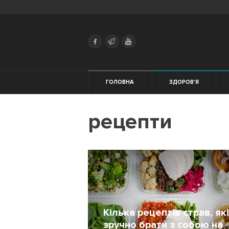
Search
Українська
Російська
Здоров'я
ГОЛОВНА
ЗДОРОВ'Я
Мотивація
ЖІНКАМ
рецепти
Екіпірування
Тренування
Харчування
Трейловий
біг
Кілька рецептів страв, які
зручно брати з собою на
Початківцям