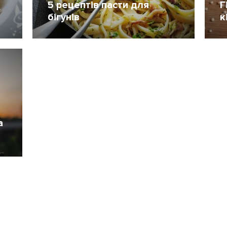
5 рецептів пасти для
Г
бігунів
к
28 Січень 2015
141
4
а