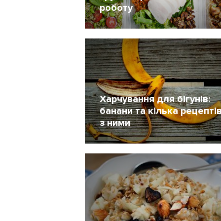
роботу
Жінкам
28 Вересень 2018
1429
Харчування для бігунів:
банани та кілька рецепті
з ними
10 Березень 2016
70