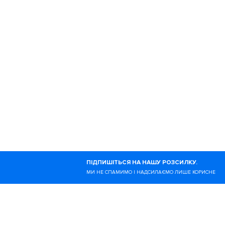
Колонки
Вело
Тріатлон
Моти
Тренування
Екіпі
300 днів
Інтер
Здоров'я
Гадж
Ногибоги — це онлайн-в
ПІДПИШІТЬСЯ НА НАШУ РОЗСИЛКУ.
здоровий спосіб життя.
МИ НЕ СПАМИМО І НАДСИЛАЄМО ЛИШЕ КОРИСНЕ