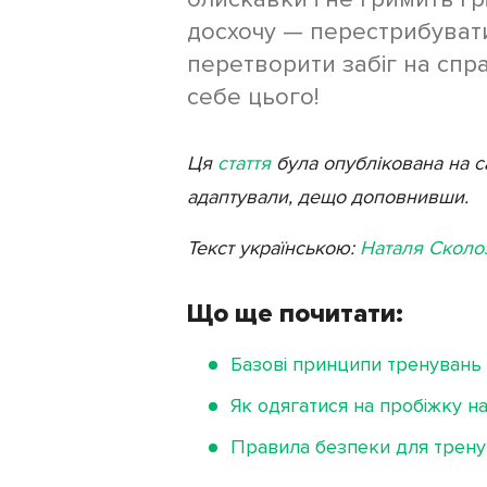
досхочу — перестрибувати
перетворити забіг на спр
себе цього!
Ця
стаття
була опублікована на са
адаптували, дещо доповнивши.
Текст українською:
Наталя Сколо
Що ще почитати:
Базові принципи тренувань
Як одягатися на пробіжку на
Правила безпеки для трену