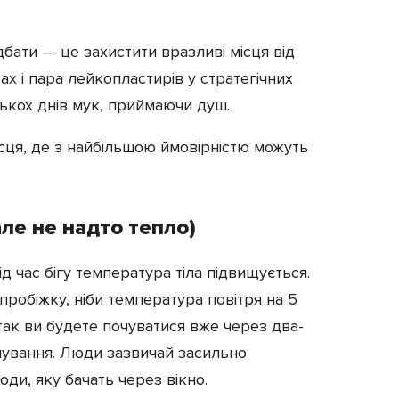
бати — це захистити вразливі місця від
тах і пара лейкопластирів у стратегічних
ькох днів мук, приймаючи душ.
ісця, де з найбільшою ймовірністю можуть
але не надто тепло)
д час бігу температура тіла підвищується.
робіжку, ніби температура повітря на 5
так ви будете почуватися вже через два-
енування. Люди зазвичай засильно
оди, яку бачать через вікно.