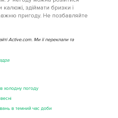
 калюжі, здіймати бризки і
авжню пригоду. Не позбавляйте
йті Active.com. Ми її переклали та
здра
 в холодну погоду
весні
вань в темний час доби