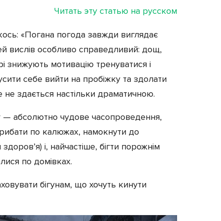
Читать эту статью на русском
ось: «Погана погода завжди виглядає
 цей вислів особливо справедливий: дощ,
рі знижують мотивацію тренуватися і
сити себе вийти на пробіжку та здолати
же не здається настільки драматичною.
у — абсолютно чудове часопроведення,
трибати по калюжах, намокнути до
здоров’я) і, найчастіше, бігти порожнім
лися по домівках.
аховувати бігунам, що хочуть кинути