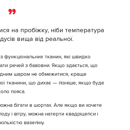
ся на пробіжку, ніби температура
дусів вища від реальної.
 з функціональних тканин, які швидко
икати речей з бавовни. Якщо здається, що
 одним шаром не обмежитися, краще
ої тканини, що дихає — пізніше, якщо буде
коло пояса.
ожна бігати в шортах. Але якщо ви хочете
оду і вітру, можна натерти квадріцепси і
ількістю вазеліну.