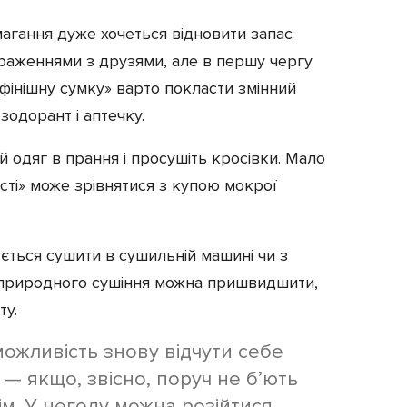
магання дуже хочеться відновити запас
враженнями з друзями, але в першу чергу
«фінішну сумку» варто покласти змінний
езодорант і аптечку.
 одяг в прання і просушіть кросівки. Мало
ості» може зрівнятися з купою мокрої
ється сушити в сушильній машині чи з
природного сушіння можна пришвидшити,
ту.
ожливість знову відчути себе
 — якщо, звісно, поруч не б’ють
ім. У негоду можна розійтися