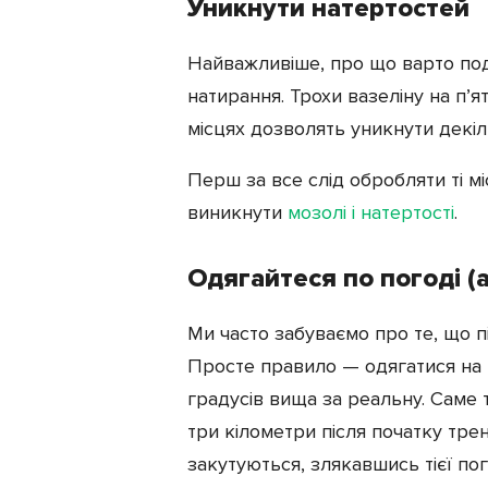
Уникнути натертостей
Найважливіше, про що варто под
натирання. Трохи вазеліну на п’я
місцях дозволять уникнути декіл
Перш за все слід обробляти ті м
виникнути
мозолі і натертості
.
Одягайтеся по погоді (
Ми часто забуваємо про те, що пі
Просте правило — одягатися на п
градусів вища за реальну. Саме 
три кілометри після початку тр
закутуються, злякавшись тієї пог