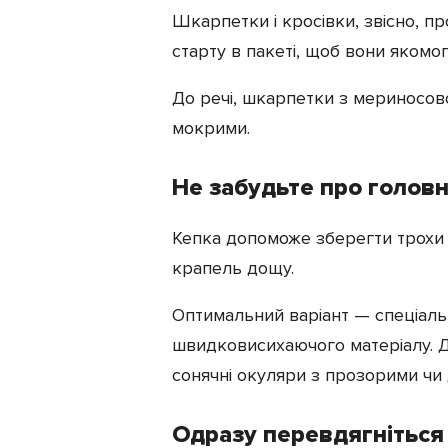
Шкарпетки і кросівки, звісно, пр
старту в пакеті, щоб вони яком
До речі, шкарпетки з мериносово
мокрими.
Не забудьте про головн
Кепка допоможе зберегти трохи те
крапель дощу.
Оптимальний варіант — спеціальн
швидковисихаючого матеріалу. Д
сонячні окуляри з прозорими чи
Одразу перевдягніться 