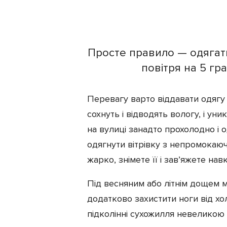
Просте правило — одягати
повітря на 5 гра
Перевагу варто віддавати одягу
сохнуть і відводять вологу, і ун
на вулиці занадто прохолодно і
одягнути вітрівку з непромокаюч
жарко, знімете її і зав’яжете нав
Під весняним або літнім дощем м
додатково захистити ноги від хол
підколінні сухожилля невеликою к