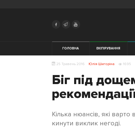
Search
Українська
Російська
Екіпірування
ГОЛОВНА
ЕКІПІРУВАННЯ
Мотивація
ЗДОРОВ'Я
25 Травень 2016
Юлія Шигоріна
1695
Харчування
Біг під доще
Трейловий
рекомендації
біг
Початківцям
Кілька нюансів, які варто
Жінкам
кинути виклик негоді.
Тренування