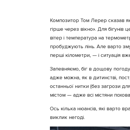
Здоров'я
Композитор Том Лерер сказав як
гірше через вікно». Для бігунів
вітер і температура на термомет
пробуджують лінь. Але варто зму
перші кілометри, — і ситуація в
Запевняємо, біг в дощову погод
адже можна, як в дитинстві, пос
останньої нитки (без загрози для 
містом — адже всі містяни похова
Ось кілька нюансів, які варто вр
виклик негоді.