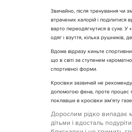
Звичайно, після тренування чи з
втрачених калорій і поділитися 
варто переодягнутися в сухе. У 
одяг і взуття, кілька рушників, д
Вдома відразу киньте спортивний
що в світі за ступенем «ароматн
спортивної форми.
Кросівки зазвичай не рекоменду
допомогою фена, проте процес 
поклавши в кросівки зім’яту газе
Дорослим рідко випадає м
дітьми і вдосталь подуріти
блискавки і не гримить гр