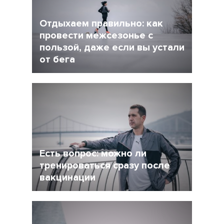
Отдыхаем правильно: как
провести межсезонье с
пользой, даже если вы устали
от бега
5 Декабрь 2021
4245
После интенсивного соревновательного
сезона у многих возникает вопрос: как
сделать перерыв в беге, но и не растерять
форму при этом?
Есть вопрос: можно ли
тренироваться сразу после
вакцинации
27 Ноябрь 2021
4956
Очевидно, что мир уже не будет прежним, и
регулярная вакцинация от Covid-19 может