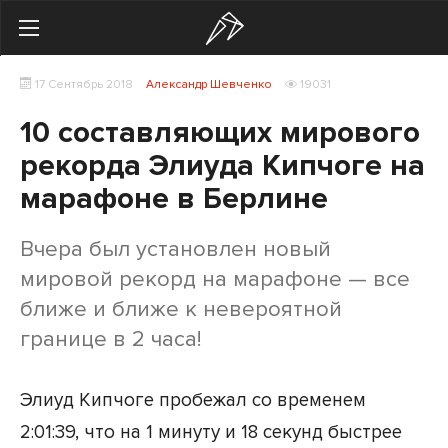
Search
17 Сентябрь 2018
Александр Шевченко
19031
Українська
Російська
10 составляющих мирового
Здоровье
рекорда Элиуда Кипчоге на
марафоне в Берлине
Начинающим
Тренировки
Вчера был установлен новый
мировой рекорд на марафоне — все
Мотивация
ближе и ближе к невероятной
Питание
границе в 2 часа!
Экипировка
Элиуд Кипчоге пробежал со временем
Женщинам
2:01:39, что на 1 минуту и 18 секунд быстрее