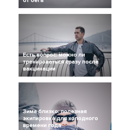
от бега
5 Декабрь 2021
4245
После интенсивного соревновательного
сезона у многих возникает вопрос: как
сделать перерыв в беге, но и не растерять
форму при этом?
Есть вопрос: можно ли
тренироваться сразу после
вакцинации
27 Ноябрь 2021
4956
Очевидно, что мир уже не будет прежним, и
регулярная вакцинация от Covid-19 может
стать частью нормальной жизни.
Зима близко: полезная
экипировка для холодного
времени года