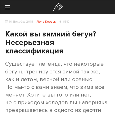
Search
10 Декабрь 2018
Лена Козарь
6512
Українська
Російська
Какой вы зимний бегун?
Начинающим
Несерьезная
классификация
Тренировки
Мотивация
Существует легенда, что некоторые
бегуны тренируются зимой так же,
Питание
как и летом, весной или осенью.
Экипировка
Но мы-то с вами знаем, что зима все
меняет. Хотите вы того или нет,
Женщинам
но с приходом холодов вы наверняка
превращаетесь в одного из десяти
Здоровье