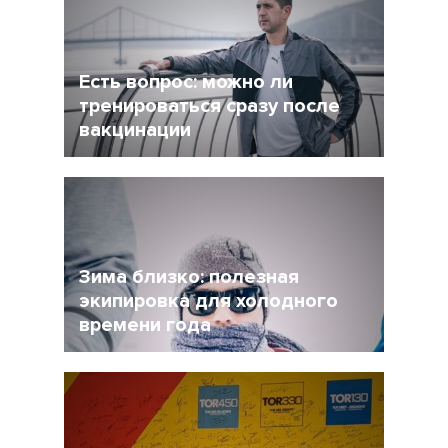
сделать перерыв в беге, но и не растерять
форму при этом?
Есть вопрос: можно ли
тренироваться сразу после
вакцинации
27 Ноябрь 2021
4956
Очевидно, что мир уже не будет прежним, и
регулярная вакцинация от Covid-19 может
стать частью нормальной жизни.
Зима близко: полезная
экипировка для холодного
времени года