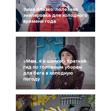
Зима близко: полезная
экипировка для холодного
времени года
17 Ноябрь 2021
4498
«Мам, я в шапке!» Краткий
гид по головным уборам
для бега в холодную
погоду
30 Октябрь 2021
5776