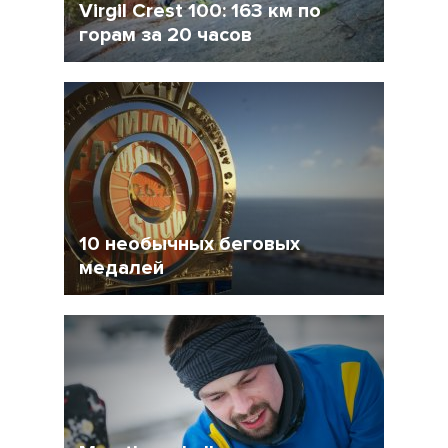
Virgil Crest 100: 163 км по
горам за 20 часов
23 Февраль 2015
6214
5
10 необычных беговых
медалей
16 Февраль 2015
11652
3