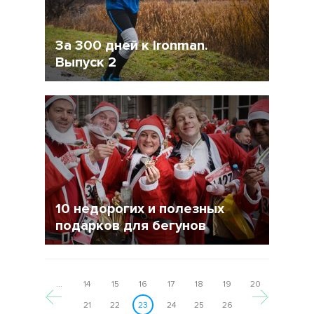
За 300 дней к Ironman.
Выпуск 2
30 Декабрь 2014
16178
6
10 недорогих и полезных
подарков для бегунов
19 Декабрь 2014
18735
...
14
15
16
17
18
19
20
21
22
23
24
25
26