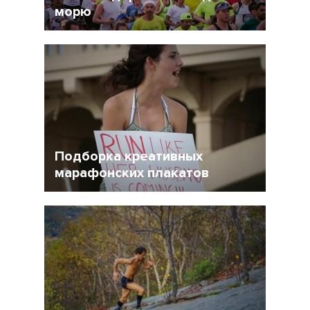
морю
18 Март 2015
6443
6
Подборка креативных
марафонских плакатов
12 Март 2015
36840