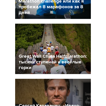
Marathon challenge или как я
пробежал 8 марафонов за 8
дней
11 Февраль 2015
11762
6
Great Wall China Halfmarathon:
тысячи ступеней и весёлые
горки
26 Январь 2015
4945
2
Сергей Караванец: «Ивано-