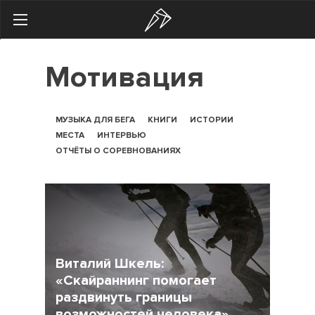
Search
Мотивация
Українська
Російська
Здоровье
МУЗЫКА ДЛЯ БЕГА
КНИГИ
ИСТОРИИ
МЕСТА
ИНТЕРВЬЮ
Начинающим
ОТЧЁТЫ О СОРЕВНОВАНИЯХ
Тренировки
Мотивация
Питание
Виталий Шкель:
Экипировка
«Скайраннинг помогает
раздвинуть границы
Женщинам
возможностей человека»