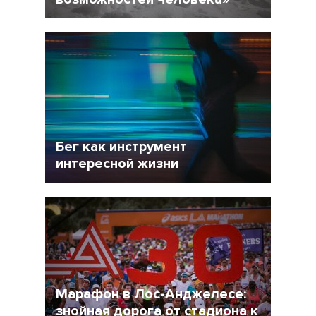
3 Апрель 2015
10174
1
Бег как инструмент
интересной жизни
31 Март 2015
18873
Марафон в Лос-Анджелесе:
знойная дорога от стадиона к