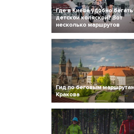
Где в Киеве удобно бегать
детской коляской? Вот
несколько маршрутов
27 Июль 2021
1478
Гид по беговым маршрута
Кракова
13 Июль 2018
5689