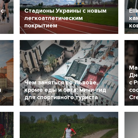
 с
Стадионы Украины с новым
Eli
легкоатлетическим
ка
покрытием
ко
4 Июль 2021
5382
7
Ма
Дн
Чем заняться во Львове,
с 
м
кроме еды и бега: мини-гид
со
для спортивного туриста
Cr
7 Май 2018
16770
2