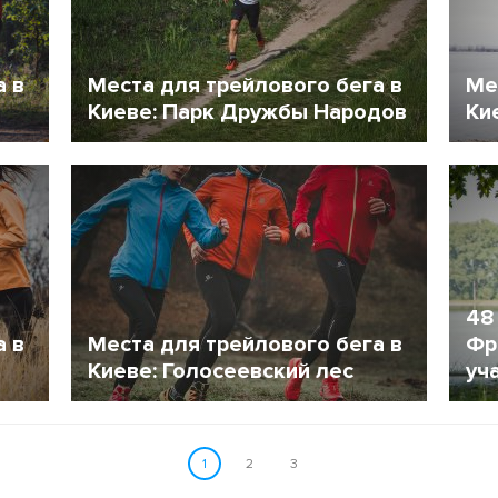
а в
Места для трейлового бега в
Ме
Киеве: Парк Дружбы Народов
Ки
13 Сентябрь 2017
93
5
48
а в
Места для трейлового бега в
Фр
Киеве: Голосеевский лес
уч
14 Апрель 2017
982
1
1
2
3