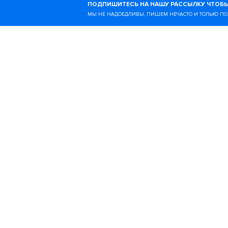
ПОДПИШИТЕСЬ НА НАШУ РАССЫЛКУ ЧТОБЫ
образе жизни и всём, чт
МЫ НЕ НАДОЕДЛИВЫ, ПИШЕМ НЕЧАСТО И ТОЛЬКО ПО