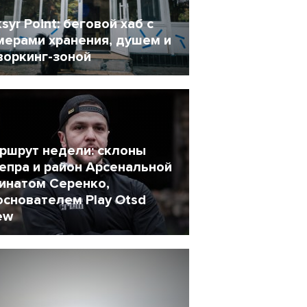
ksyr Point: беговой хаб с
мерами хранения, душем и
воркинг-зоной
 Сентябрь 2018
8489
ршрут недели: склоны
епра и район Арсенальной
Ринатом Серенко,
основателем Play Otsd
ew
9 Ноябрь 2017
5146