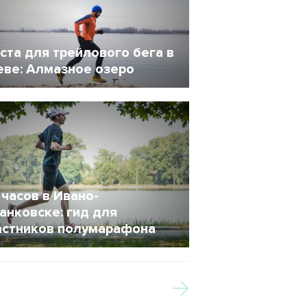
ста для трейлового бега в
еве: Алмазное озеро
 Июль 2017
870
 часов в Ивано-
анковске: гид для
астников полумарафона
0 Сентябрь 2016
5827