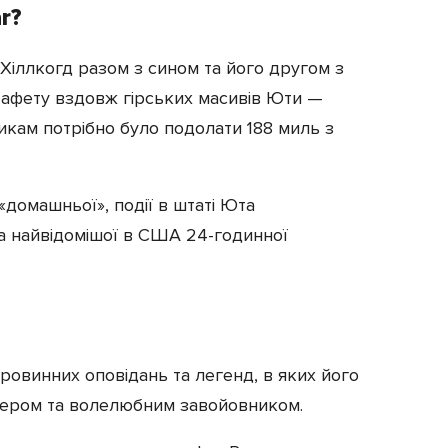
r?
 Хіллкогд разом з сином та його другом з
тафету вздовж гірських масивів Юти —
никам потрібно було подолати 188 миль з
«домашньої», події в штаті Юта
та найвідомішої в США 24-годинної
аровинних оповідань та легенд, в яких його
ером та волелюбним завойовником.