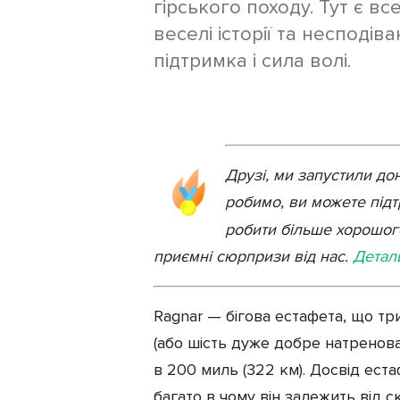
гірського походу. Тут є вс
веселі історії та несподів
Екіпірування
підтримка і сила волі.
Друзі, ми запустили до
робимо, ви можете під
робити більше хорошого
приємні сюрпризи від нас.
Детал
Ragnar — бігова естафета, що тр
(або шість дуже добре натрено
в 200 миль (322 км). Досвід ест
багато в чому він залежить від 