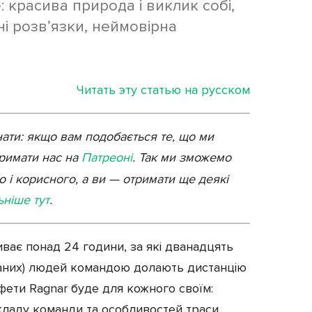
е: красива природа і виклик собі,
ані розв’язки, неймовірна
Читать эту статью на русском
нати: якщо вам подобається те, що ми
тримати нас на
Патреоні
. Так ми зможемо
 і корисного, а ви — отримати ще деякі
ьніше тут
.
иває понад 24 години, за які дванадцять
ваних) людей командою долають дистанцію
афети Ragnar буде для кожного своїм:
складу команди та особливостей траси.