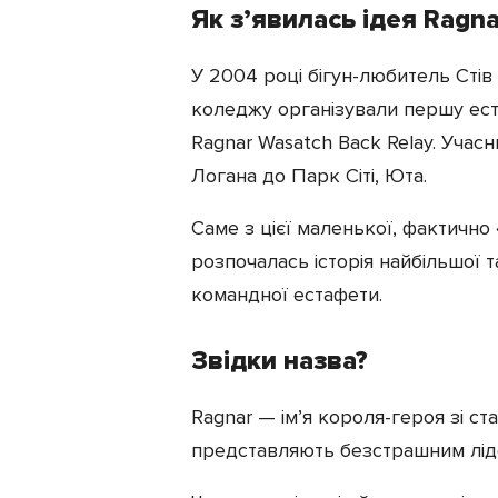
Як з’явилась ідея Ragna
У 2004 році бігун-любитель Стів
коледжу організували першу ес
Ragnar Wasatch Back Relay. Учас
Логана до Парк Сіті, Юта.
Саме з цієї маленької, фактично 
розпочалась історія найбільшої 
командної естафети.
Звідки назва?
Ragnar — ім’я короля-героя зі ст
представляють безстрашним лід