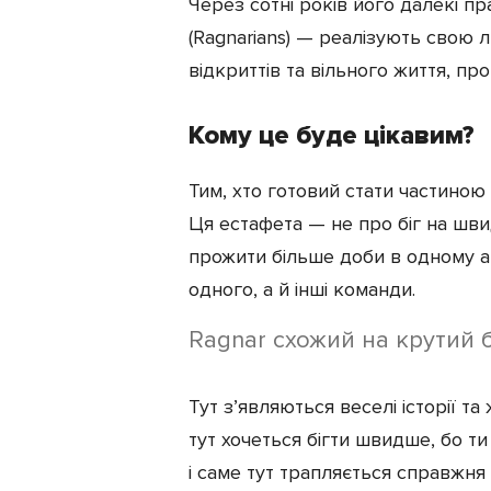
Через сотні років його далекі п
(Ragnarians) — реалізують свою
відкриттів та вільного життя, пр
Кому це буде цікавим?
Тим, хто готовий стати частиною
Ця естафета — не про біг на швид
прожити більше доби в одному а
одного, а й інші команди.
Ragnar схожий на крутий б
Тут з’являються веселі історії т
тут хочеться бігти швидше, бо т
і саме тут трапляється справжня