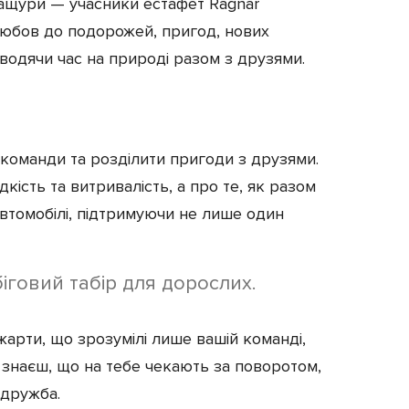
ращури — учасники естафет Ragnar
 любов до подорожей, пригод, нових
оводячи час на природі разом з друзями.
 команди та розділити пригоди з друзями.
кість та витривалість, а про те, як разом
втомобілі, підтримуючи не лише один
іговий табір для дорослих.
а жарти, що зрозумілі лише вашій команді,
и знаєш, що на тебе чекають за поворотом,
 дружба.