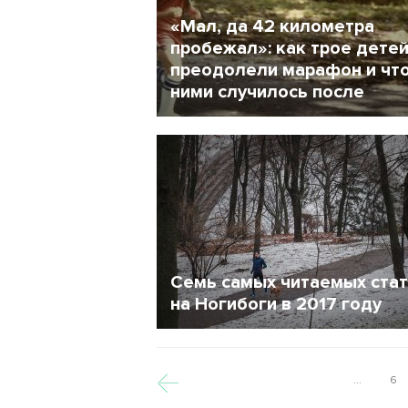
«Мал, да 42 километра
пробежал»: как трое дете
преодолели марафон и что
ними случилось после
18 Январь 2018
9842
Семь самых читаемых ста
на Ногибоги в 2017 году
2 Январь 2018
4481
...
6