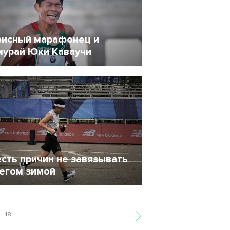
исный марафонец и
мурай Юки Каваучи
0 Январь 2018
13854
сть причин не завязывать
бегом зимой
2 Декабрь 2017
7672
18
...