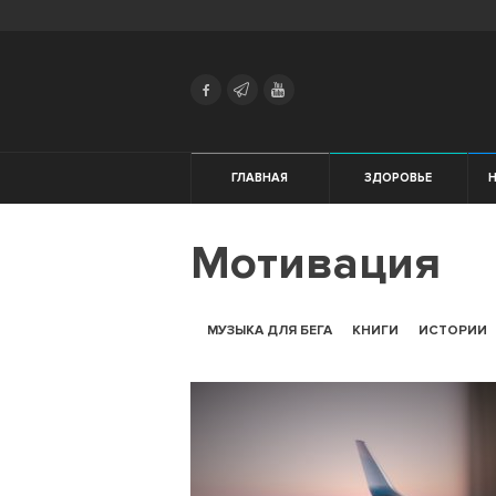
Search
Українська
Російська
Здоровье
ГЛАВНАЯ
ЗДОРОВЬЕ
Начинающим
Мотивация
Тренировки
Мотивация
МУЗЫКА ДЛЯ БЕГА
КНИГИ
ИСТОРИИ
Питание
Экипировка
Женщинам