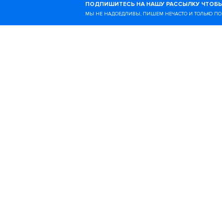
ПОДПИШИТЕСЬ НА НАШУ РАССЫЛКУ ЧТОБЫ
образе жизни и всём, чт
МЫ НЕ НАДОЕДЛИВЫ, ПИШЕМ НЕЧАСТО И ТОЛЬКО ПО