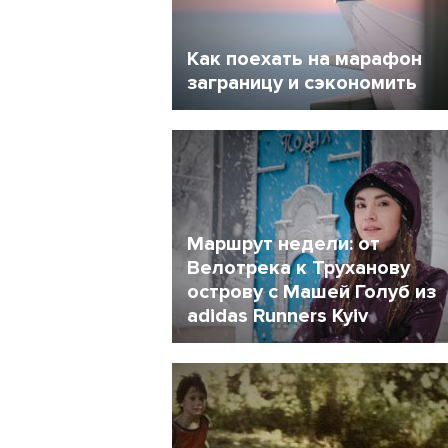
Как поехать на марафон
заграницу и сэкономить
27 Февраль 2018
13110
Маршрут недели: от
Велотрека к Труханову
острову с Машей Голуб из
adidas Runners Kyiv
13 Февраль 2018
4787