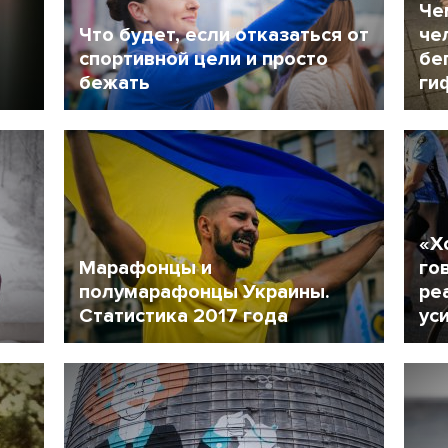
Че
Что будет, если отказаться от
че
спортивной цели и просто
бе
бежать
ги
23 Февраль 2018
10773
1
«Х
Марафонцы и
го
полумарафонцы Украины.
ре
Статистика 2017 года
ус
5 Февраль 2018
6335
1