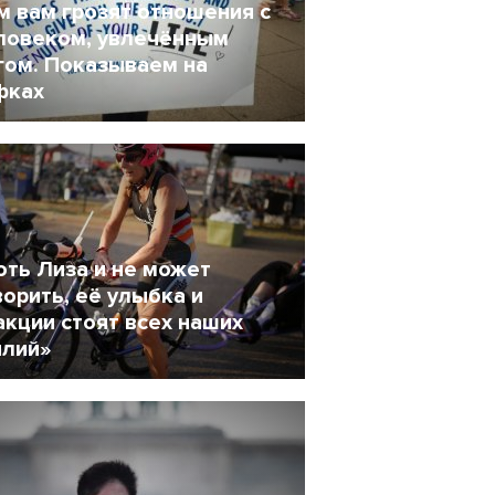
м вам грозят отношения с
ловеком, увлечённым
гом. Показываем на
фках
4 Февраль 2018
7701
оть Лиза и не может
ворить, её улыбка и
акции стоят всех наших
илий»
9 Январь 2018
4523