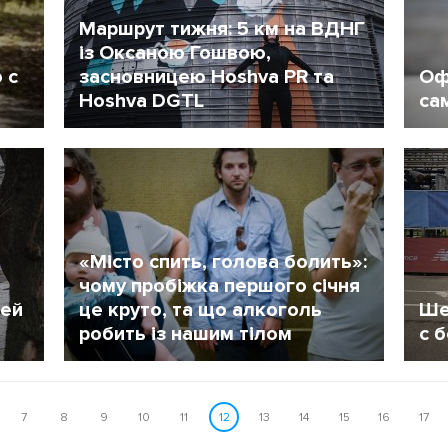
Маршрут тижня: 5 км на ВДНГ
й
із Оксаною Гошвою,
 с
засновницею Hoshva PR та
Оф
Hoshva DGTL
са
12 Январь 2018
4945
1
«Місто спить, голова болить»:
чому пробіжка першого січня
тей
це круто, та що алкоголь
Ше
робить із нашим тілом
с 
28 Декабрь 2017
8539
2
7
8
9
10
11
12
13
14
15
16
17