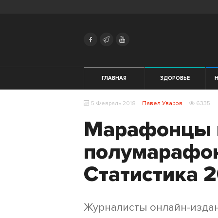
Search
Українська
Російська
Здоровье
ГЛАВНАЯ
ЗДОРОВЬЕ
Начинающим
5 Февраль 2018
Павел Уваров
6335
Тренировки
Марафонцы 
Мотивация
полумарафо
Питание
Статистика 2
Экипировка
Журналисты онлайн-издан
Женщинам