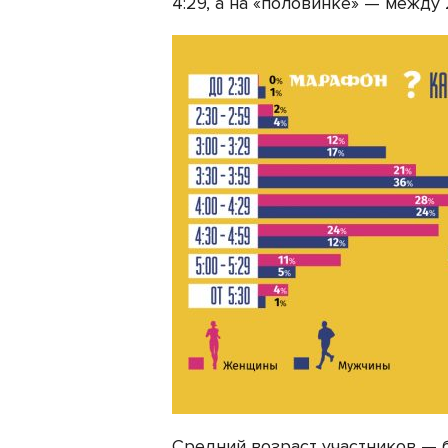
4:29, а на «половинке» — между 2
Средний возраст участников — 