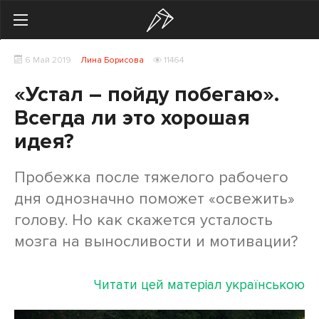
Search
6 Май 2019
Лина Борисова
11464
Українська
Російська
«Устал – пойду побегаю».
Здоровье
Всегда ли это хорошая
идея?
Начинающим
Тренировки
Пробежка после тяжелого рабочего
дня однозначно поможет «освежить»
Мотивация
голову. Но как скажется усталость
Питание
мозга на выносливости и мотивации?
Экипировка
Читати цей матеріал українською
Женщинам