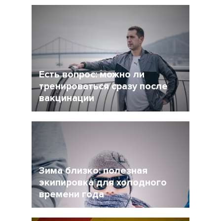
5 Декабрь 2021
4245
После интенсивного соревновательного
сезона у многих возникает вопрос: как
сделать перерыв в беге, но и не растерять
форму при этом?
Есть вопрос: можно ли
тренироваться сразу после
вакцинации
27 Ноябрь 2021
4956
Очевидно, что мир уже не будет прежним, и
регулярная вакцинация от Covid-19 может
стать частью нормальной жизни.
Зима близко: полезная
экипировка для холодного
времени года