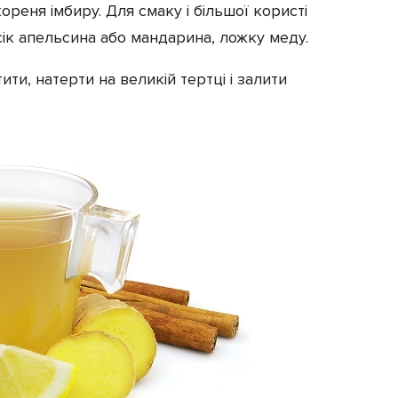
реня імбиру. Для смаку і більшої користі
ік апельсина або мандарина, ложку меду.
ити, натерти на великій тертці і залити