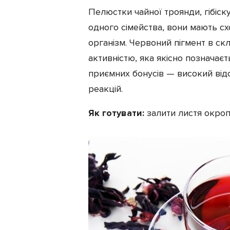
Пелюстки чайної троянди, гібіск
одного сімейства, вони мають схо
організм. Червоний пігмент в ск
активністю, яка якісно позначаєт
приємних бонусів — високий відс
реакцій.
Як готувати:
залити листя окропо