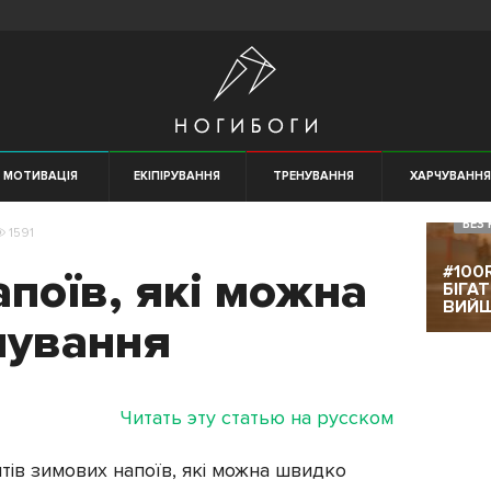
МОТИВАЦІЯ
ЕКІПІРУВАННЯ
ТРЕНУВАННЯ
ХАРЧУВАНН
БЕЗ 
1591
#100
апоїв, які можна
БІГА
ВИЙ
нування
Читать эту статью на русском
тів зимових напоїв, які можна швидко