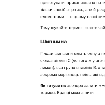
приготувати, прихопивши їх поті
тільки спосіб зігрітись, але й р
Жінкам
елементами — в цьому плані зимо
Тому шукайте термос, ставте чай
Шипшина
Плоди шипшини мають одну з най
складі вітамін С (до того ж у зна
лимоні), вся група вітамінів В, 
зокрема марганець і мідь, які ві
Як готувати:
звечора залити жм
термосі. Вранці можна пити.