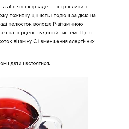
уса або чаю каркаде — всі рослини з
жу поживну цінність і подібні за дією на
ладі пелюсток володіє Р-вітамінною
ься на серцево-судинній системі. Ще з
оток вітаміну С і зменшення алергічних
м і дати настоятися.