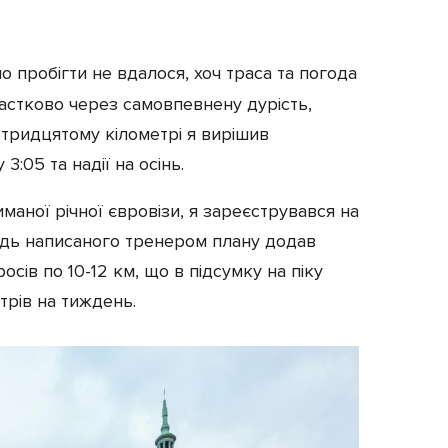
 пробігти не вдалося, хоч траса та погода
частково через самовпевнену дурість,
 тридцятому кілометрі я вирішив
3:05 та надії на осінь.
иманої річної євровізи, я зареєструвався на
гідь написаного тренером плану додав
осів по 10-12 км, що в підсумку на піку
трів на тиждень.