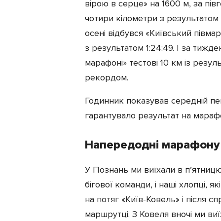
вірою в серце» на 1600 м, за пів
чотири кілометри з результатом 
осені відбувся «Київський півмар
з результатом 1:24:49. І за тижд
марафоні» тестові 10 км із резу
рекордом.
Годинник показував середній пей
гарантувало результат на марафо
Напередодні марафону
У Познань ми виїхали в п’ятниц
бігової команди, і наші хлопці, як
на потяг «Київ-Ковель» і після сп
маршрутці. З Ковеля вночі ми виї