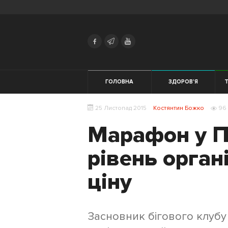
Search
Українська
Російська
Здоров'я
ГОЛОВНА
ЗДОРОВ'Я
Т
Трейловий
ЕКІПІРУВАННЯ
25 Листопад 2015
Костянтин Божко
96
біг
Марафон у П
Початківцям
рівень органі
Жінкам
ціну
Тренування
Харчування
Засновник бігового клуб
Мотивація