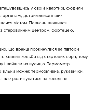
зташувавшись у своїй квартирі, сходили
в організмі, дотрималися інших
йшлися містом. Познань виявився
із старовинним центром, фортецею,
цно, що вранці прокинулися за півтори
ть хвилин ходьби від стартових воріт, тому
ву і вийшли на вулицю. Термометр
о тільки можна: термобілизна, рукавички,
, але розтягуватися на холоді не