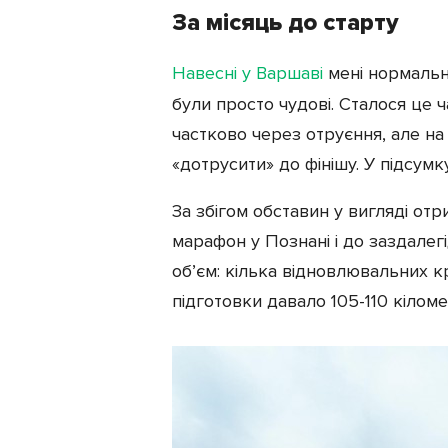
За місяць до старту
Навесні у Варшаві
мені нормально
були просто чудові. Сталося це 
частково через отруєння, але на
«дотрусити» до фінішу. У підсумку 
За збігом обставин у вигляді отр
марафон у Познані і до заздале
об’єм: кілька відновлювальних кр
підготовки давало 105-110 кіломе