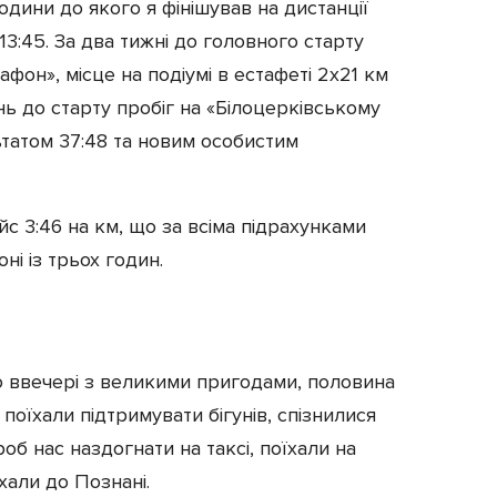
години до якого я фінішував на дистанції
13:45. За два тижні до головного старту
афон», місце на подіумі в естафеті 2х21 км
ень до старту пробіг на «Білоцерківському
льтатом 37:48 та новим особистим
с 3:46 на км, що за всіма підрахунками
ні із трьох годин.
ю ввечері з великими пригодами, половина
і поїхали підтримувати бігунів, спізнилися
роб нас наздогнати на таксі, поїхали на
хали до Познані.