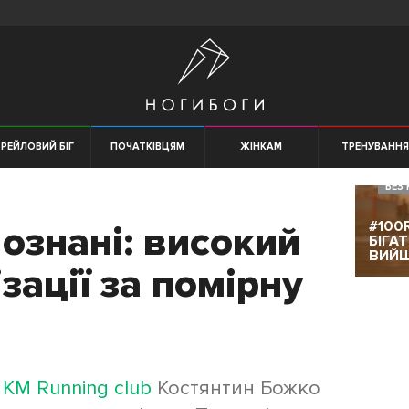
РЕЙЛОВИЙ БІГ
ПОЧАТКІВЦЯМ
ЖІНКАМ
ТРЕНУВАНН
БЕЗ 
#100
ознані: високий
БІГА
ВИЙ
зації за помірну
у
KM Running club
Костянтин Божко