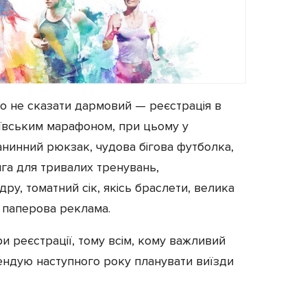
що не сказати дармовий
—
реєстрація в
иївським марафоном, при цьому у
анинний рюкзак, чудова бігова футболка,
яга для тривалих тренувань,
дру, томатний сік, якісь браслети, велика
а паперова реклама.
ри реєстрації, тому всім, кому важливий
ендую наступного року планувати виїзди