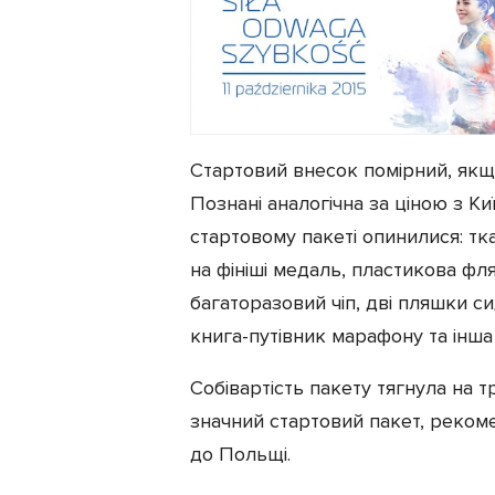
Стартовий внесок помірний, як
Познані аналогічна за ціною з К
стартовому пакеті опинилися: тк
на фініші медаль, пластикова фл
багаторазовий чіп, дві пляшки си
книга-путівник марафону та інш
Собівартість пакету тягнула на т
значний стартовий пакет, реком
до Польщі.