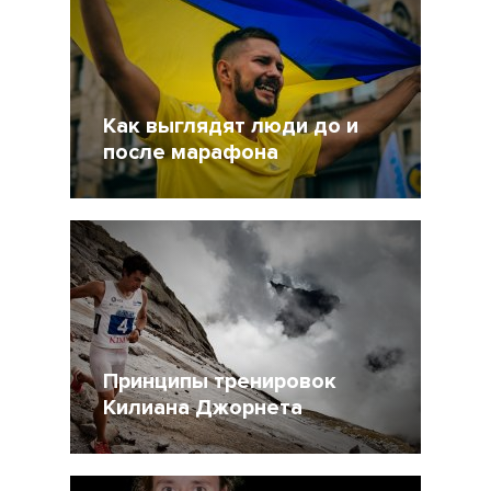
Как выглядят люди до и
после марафона
29 Сентябрь 2015
29783
Принципы тренировок
Килиана Джорнета
16 Август 2015
16918
2