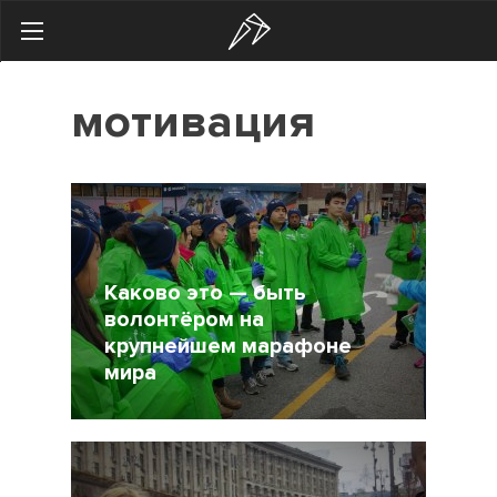
Search
мотивация
Українська
Російська
Здоровье
Начинающим
Тренировки
Каково это — быть
волонтёром на
Мотивация
крупнейшем марафоне
мира
Питание
Экипировка
17 Ноябрь 2015
6019
Женщинам