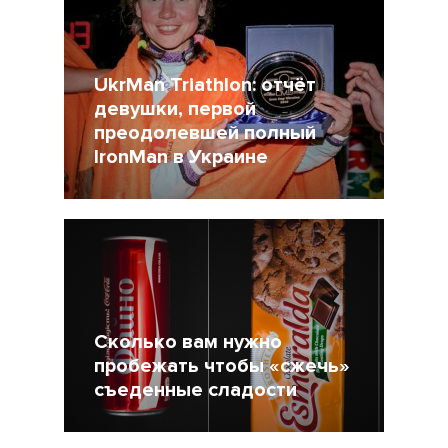
UkrMan Triathlon: отчёт
девушки, первой
преодолевшей полный
IronMan в Украине
12 Август 2015
12953
1
Сколько вам нужно
пробежать чтобы «сжечь»
съеденные сладости
26 Июль 2015
40101
16