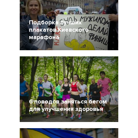
Подборка лучших
плакатов Киевского
марафона
16 Октябрь 2015
24386
6 поводов заняться бегом
для улучшения здоровья
9 Октябрь 2015
18913