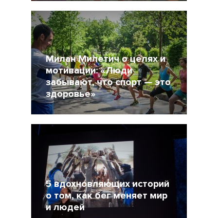
7 Июнь 2015
34530
11
Милан Милетич о целях и
мотивации: «Люди
забывают, что спорт — это
здоровье»
29 Май 2015
18118
5 вдохновляющих историй
о том, как бег меняет мир
и людей