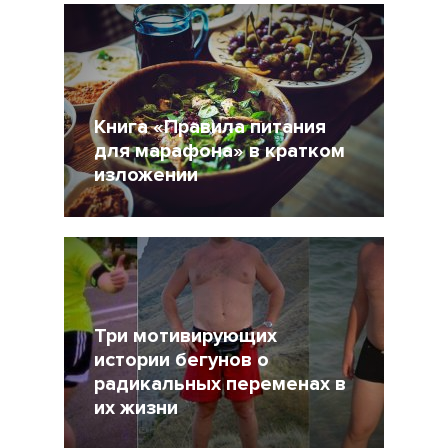
Книга «Правила питания
для марафона» в кратком
изложении
18 Июль 2015
43391
Три мотивирующих
истории бегунов о
радикальных переменах в
их жизни