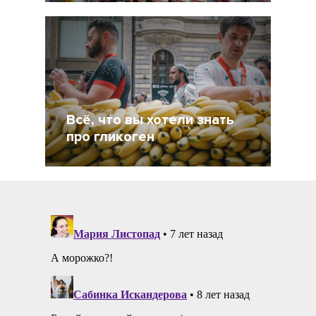
21 Август 2021
7337
Всё, что вы хотели знать
про гликоген
30 Апрель 2021
19083