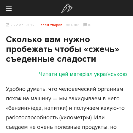
Search
26 Июль 2015
Павел Уваров
40101
16
Українська
Російська
Сколько вам нужно
Здоровье
пробежать чтобы «сжечь»
съеденные сладости
Начинающим
Тренировки
Читати цей матеріал українською
Мотивация
Удобно думать, что человеческий организм
похож на машину — мы закидываем в него
Питание
«бензин» (еда, напитки) и получаем какую-то
Экипировка
работоспособность (километры). Или
Женщинам
съедаем не очень полезные продукты, но