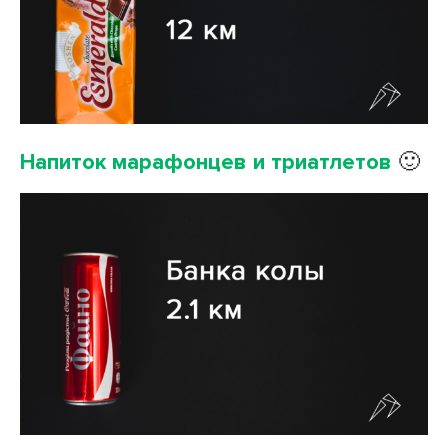
Напиток марафонцев и триатлетов
🙂