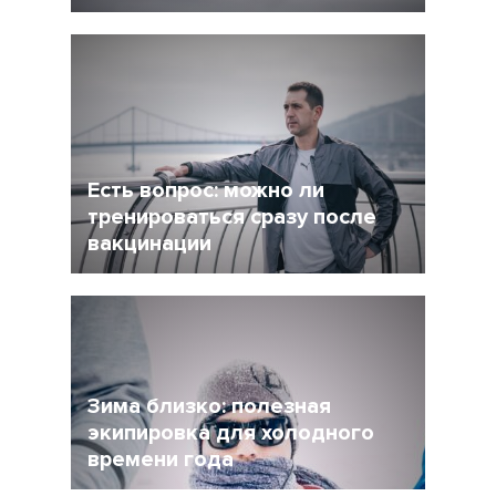
5 Декабрь 2021
4245
После интенсивного соревновательного
сезона у многих возникает вопрос: как
сделать перерыв в беге, но и не растерять
форму при этом?
Есть вопрос: можно ли
тренироваться сразу после
вакцинации
27 Ноябрь 2021
4956
Очевидно, что мир уже не будет прежним, и
регулярная вакцинация от Covid-19 может
стать частью нормальной жизни.
Зима близко: полезная
экипировка для холодного
времени года