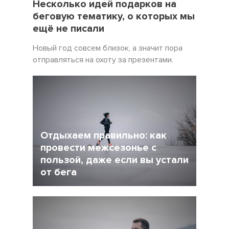
Несколько идей подарков на
беговую тематику, о которых мы
ещё не писали
Новый год совсем близок, а значит пора
отправляться на охоту за презентами.
Отдыхаем правильно: как
провести межсезонье с
пользой, даже если вы устали
от бега
5 Декабрь 2021
4245
После интенсивного соревновательного
сезона у многих возникает вопрос: как
сделать перерыв в беге, но и не растерять