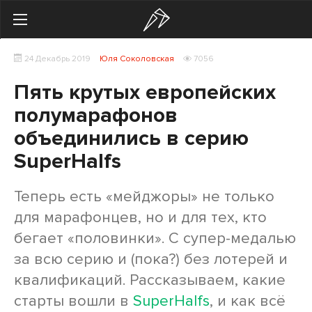
Search
24 Декабрь 2019
Юля Соколовская
7056
Українська
Російська
Пять крутых европейских
Здоровье
полумарафонов
объединились в серию
Начинающим
SuperHalfs
Тренировки
Теперь есть «мейджоры» не только
Мотивация
для марафонцев, но и для тех, кто
Питание
бегает «половинки». С супер-медалью
за всю серию и (пока?) без лотерей и
Экипировка
квалификаций. Рассказываем, какие
Женщинам
старты вошли в
SuperHalfs
, и как всё