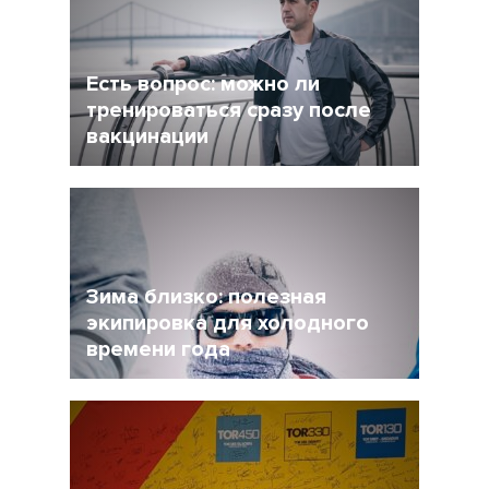
форму при этом?
Есть вопрос: можно ли
тренироваться сразу после
вакцинации
27 Ноябрь 2021
4956
Очевидно, что мир уже не будет прежним, и
регулярная вакцинация от Covid-19 может
стать частью нормальной жизни.
Зима близко: полезная
экипировка для холодного
времени года