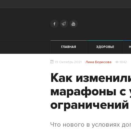
Search
Українська
Російська
Здоровье
ГЛАВНАЯ
ЗДОРОВЬЕ
Начинающим
19 Октябрь 2021
Лина Борисова
1842
Тренировки
Как изменил
Мотивация
марафоны с 
Питание
ограничений
Экипировка
Что нового в условиях д
Женщинам