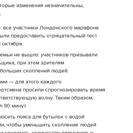
торые изменения незначительны,
:
: все участники Лондонского марафона
были предоставить отрицательный тест
3 октября.
 семьи не вышло: участников призывали
ьщика, при этом зрителям
 больших скоплений людей.
ами — для этого каждого
ортсмена просили спрогнозировать время
тветствующую волну. Таким образом,
л 90 минут.
осить пояса для бутылок с водой
ции, чтобы уменьшить скопление людей
 и сократить количество пластиковых