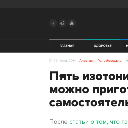
Search
Українська
Російська
Здоровье
ГЛАВНАЯ
ЗДОРОВЬЕ
Начинающим
29 Июль 2014
Анастасия Голобородько
Тренировки
Пять изотон
Мотивация
можно приго
Питание
самостоятел
Экипировка
После
статьи о том, что 
Женщинам