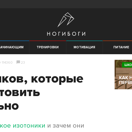
НАЧИНАЮЩИМ
ТРЕНИРОВКИ
МОТИВАЦИЯ
ПИТАНИЕ
114360
23
ШКО
иков, которые
КАК 
ПЕРВ
товить
ьно
такое изотоники
и зачем они