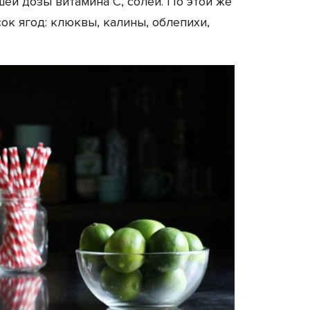
шей дозы витамина С, солей. По этой же
ок ягод: клюквы, калины, облепихи,