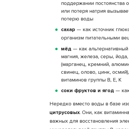
поддержании постоянства о
или потеря натрия вызыва
потерю воды
сахар
— как источник глюк
организм
питательными ве
мёд
— как альтернативный 
магния, железа, серы, йод
(марганец, кремний, алюмини
свинец, олово, цинк, осмий
витаминов группы В, Е, К
соки фруктов и ягод
— как
Нередко вместо воды в базе и
цитрусовых
. Они, как витамин
важных для восстановления эле