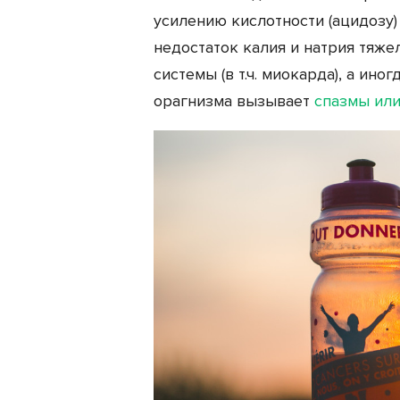
усилению кислотности (ацидозу)
недостаток калия и натрия тяже
системы (в т.ч. миокарда), а ин
орагнизма вызывает
спазмы или