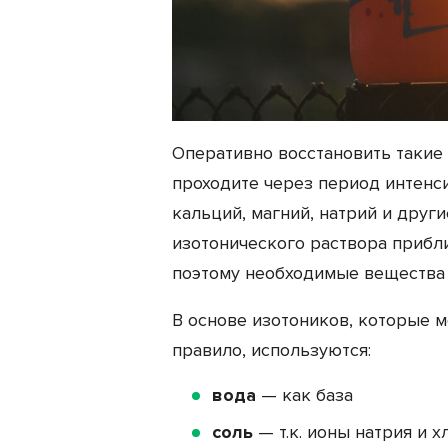
Оперативно восстановить такие 
проходите через период интенс
кальций, магний, натрий и друг
изотонического раствора прибл
поэтому необходимые вещества 
В основе изотоников, которые м
правило, используются:
вода
— как база
соль
— т.к. ионы натрия и 