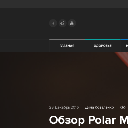
Search
Українська
Російська
Здоровье
ГЛАВНАЯ
ЗДОРОВЬЕ
Начинающим
Тренировки
Мотивация
Питание
29 Декабрь 2016
Дима Коваленко
Экипировка
Обзор Polar 
Женщинам