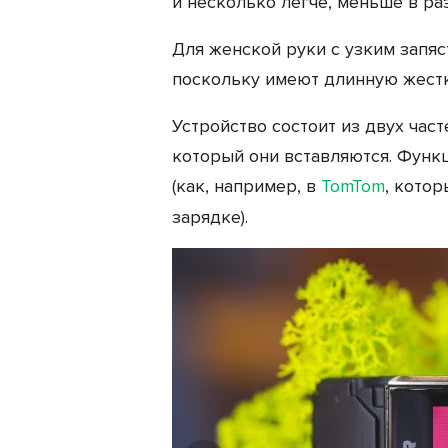
и несколько легче, меньше в ра
Для женской руки с узким запя
поскольку имеют длинную жестк
Устройство состоит из двух час
который они вставляются. Функ
(как, например, в
TomTom
, кото
зарядке).