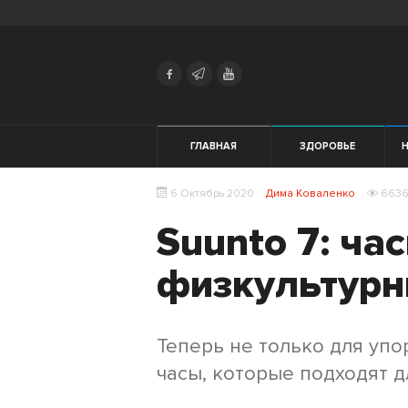
Search
Українська
Російська
Здоровье
ГЛАВНАЯ
ЗДОРОВЬЕ
Начинающим
6 Октябрь 2020
Дима Коваленко
663
Тренировки
Suunto 7: ча
Мотивация
физкультурн
Питание
Теперь не только для уп
Экипировка
часы, которые подходят 
Женщинам