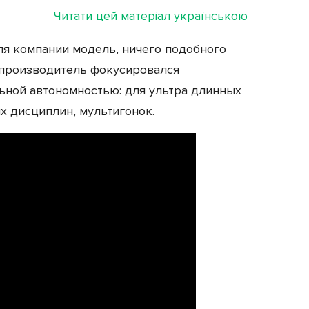
Читати цей матеріал українською
ля компании модель, ничего подобного
е производитель фокусировался
льной автономностью: для ультра длинных
х дисциплин, мультигонок.