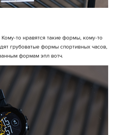
1
3
/
 Кому-то нравятся такие формы, кому-то
одят грубоватые формы спортивных часов,
занным формам эпл вотч.