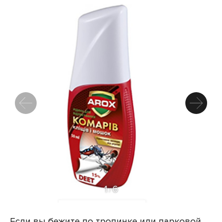
1
6
/
Если вы бежите по тропинке или парковой