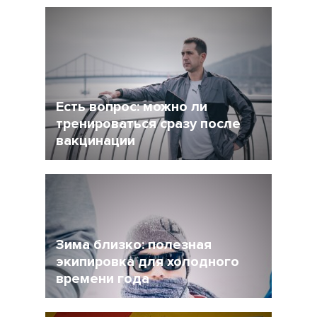
5 Декабрь 2021
4245
После интенсивного соревновательного
сезона у многих возникает вопрос: как
сделать перерыв в беге, но и не растерять
форму при этом?
Есть вопрос: можно ли
тренироваться сразу после
вакцинации
27 Ноябрь 2021
4956
Очевидно, что мир уже не будет прежним, и
регулярная вакцинация от Covid-19 может
стать частью нормальной жизни.
Зима близко: полезная
экипировка для холодного
времени года