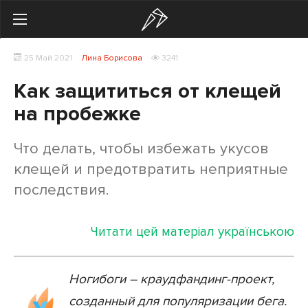
Search
25 Май 2021
Лина Борисова
3241
Українська
Російська
Как защититься от клещей
Здоровье
на пробежке
Начинающим
Что делать, чтобы избежать укусов
Тренировки
клещей и предотвратить неприятные
последствия.
Мотивация
Питание
Читати цей матеріал українською
Экипировка
Ногибоги – краудфандинг-проект,
Женщинам
созданный для популяризации бега.