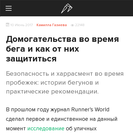
Search
10 Июнь 2017
Камилла Газиева
22148
Українська
Російська
Домогательства во время
Здоровье
бега и как от них
защититься
Начинающим
Тренировки
Безопасность и харрасмент во время
пробежек: истории бегунов и
Мотивация
практические рекомендации.
Питание
В прошлом году журнал Runner’s World
Экипировка
сделал первое и единственное на данный
Женщинам
момент
исследование
об уличных