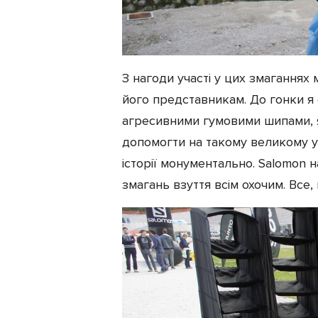
З нагоди участі у цих змаганнях
його представникам. До гонки я 
агресивними гумовими шипами, я
допомогти на такому великому ух
історії монументально. Salomon 
змагань взуття всім охочим. Все,