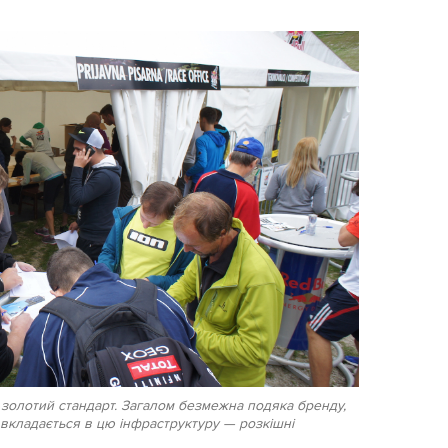
 — золотий стандарт. Загалом безмежна подяка бренду,
 вкладається в цю інфраструктуру — розкішні