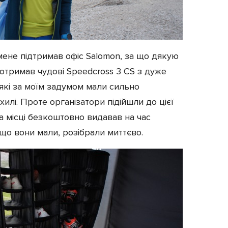
 мене підтримав офіс Salomon, за що дякую
отримав чудові Speedcross 3 CS з дуже
кі за моїм задумом мали сильно
илі. Проте організатори підійшли до цієї
на місці безкоштовно видавав на час
 що вони мали, розібрали миттєво.