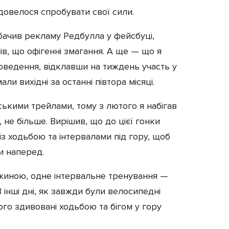
і довелося спробувати свої сили.
ачив рекламу Редбулла у фейсбуці,
в, що офігенні змагання. А ще — що я
оведення, відклавши на тиждень участь у
али вихідні за останні півтора місяці.
ірськими трейлами, тому з лютого я набігав
, не більше. Вирішив, що до цієї гонки
із ходьбою та інтервалами під гору, щоб
хи наперед.
жиною, одне інтервальне тренування —
В інші дні, як завжди були велосипедні
ого здивовані ходьбою та бігом у гору