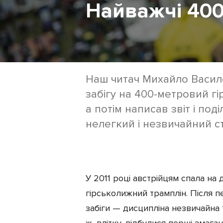
Найважчі 400 
Екіпірування
Наш читач Михайло Васил
забігу на 400-метровий гі
а потім написав звіт і по
нелегкий і незвичайний ст
У 2011 році австрійцям спала на 
гірськолижний трамплін. Після п
забіги — дисципліна незвичайна т
ж, влітку, відбулися перші змаган