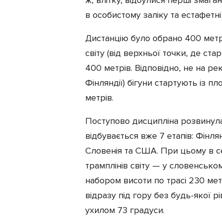
в особистому заліку та естафетн
Дистанцію було обрано 400 метр
світу (від верхньої точки, де с
400 метрів. Відповідно, не на ре
Фінляндії) бігуни стартують із п
метрів.
Поступово дисципліна розвинулас
відбувається вже 7 етапів: Фінлян
Словенія та США. При цьому в се
трамплінів світу — у словенському
набором висоти по трасі 230 мет
відразу під гору без будь-якої р
ухилом 73 градуси.