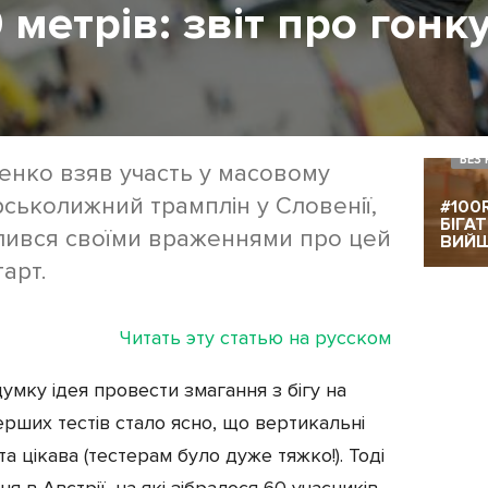
метрів: звіт про гонку
БЕЗ 
енко взяв участь у масовому
рськолижний трамплін у Словенії,
#100
БІГА
ділився своїми враженнями про цей
ВИЙ
арт.
Читать эту статью на русском
думку ідея провести змагання з бігу на
ерших тестів стало ясно, що вертикальні
а цікава (тестерам було дуже тяжко!). Тоді
ня в Австрії, на які зібралося 60 учасників