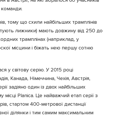
і команди.
ів, тому що схили найбільших трамплінів
тартують лижники) мають довжину від 250 до
кордних трамплінах (наприклад, у
лоскої місцини і біжать нею першу сотню
я у світову серію. У 2015 році
дія, Канада, Німеччина, Чехія, Австрія,
рії задіяно один із двох найбільших
 місці Planica. Це найважчий етап серії з
рів, стартом 400-метрової дистанції
івної ділянки і тим самим максимальним