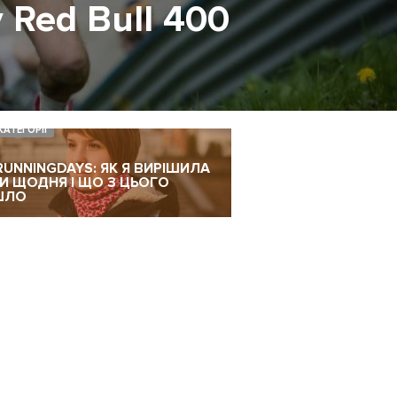
 Red Bull 400
КАТЕГОРІЇ
RUNNINGDAYS: ЯК Я ВИРІШИЛА
ТИ ЩОДНЯ І ЩО З ЦЬОГО
ШЛО