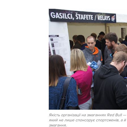
Якість організації на змаганнях Red Bull
який не лише спонсорує спортсменів, а й
змагання.