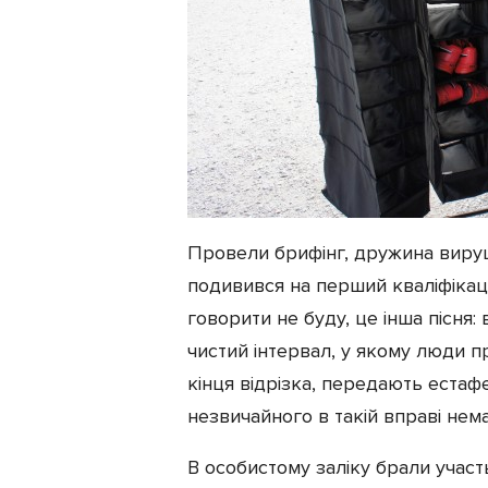
Провели брифінг, дружина вируши
подивився на перший кваліфікаці
говорити не буду, це інша пісня: 
чистий інтервал, у якому люди п
кінця відрізка, передають естафе
незвичайного в такій вправі нем
В особистому заліку брали участь