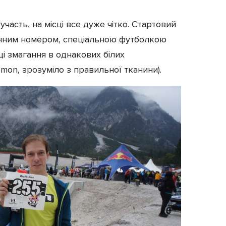
часть, на місці все дуже чітко. Стартовий
енним номером, спеціальною футболкою
ці змагання в однакових білих
mon, зрозуміло з правильної тканини).