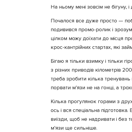
На ньому мені зовсім не бігуну, 
Почалося все дуже просто — поб
подивився промо-ролик і зрозумі
цілком можу доїхати до місця пр
крос-кантрійних стартах, які займ
Бігаю я тільки взимку і тільки г
з різних приводів кілометрів 200
треба зробити кілька тренувань 
порвати м’язи не на гонці, а тро
Кілька прогулянок горами з дру
ось і вся спеціальна підготовка. 
виїзди, щоб не надривати і без т
м’язи ще сильніше.