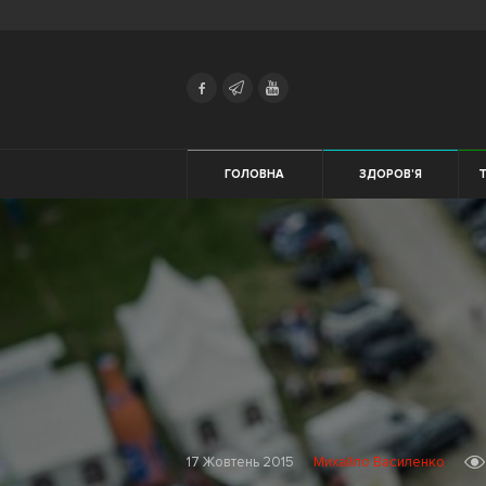
Search
Українська
Російська
Здоров'я
ГОЛОВНА
ЗДОРОВ'Я
Т
Трейловий
ЕКІПІРУВАННЯ
біг
Початківцям
Жінкам
Тренування
Харчування
17 Жовтень 2015
Михайло Василенко
Мотивація