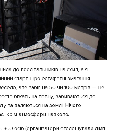
ла до вболівальників на схил, а я
йний старт. Про естафетні змагання
весело, але забіг на 50 чи 100 метрів — це
росто біжать на повну, забиваються до
ту та валяються на землі. Нічого
ає, крім атмосфери навколо.
 300 осіб (організатори оголошували ліміт