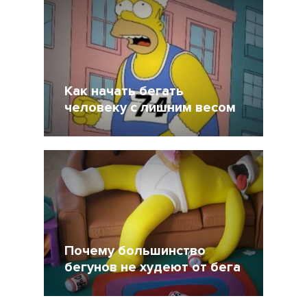
Как начать бегать
человеку с лишним весом
26 Август 2016
57350
Почему большинство
бегунов не худеют от бега
2 Май 2016
89951