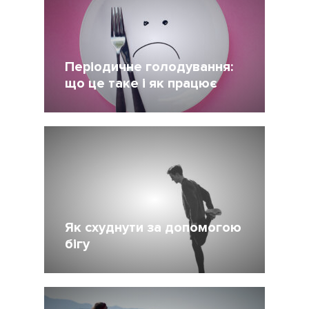
Періодичне голодування:
що це таке і як працює
14 Май 2020
5471
Як схуднути за допомогою
бігу
24 Апрель 2020
11067